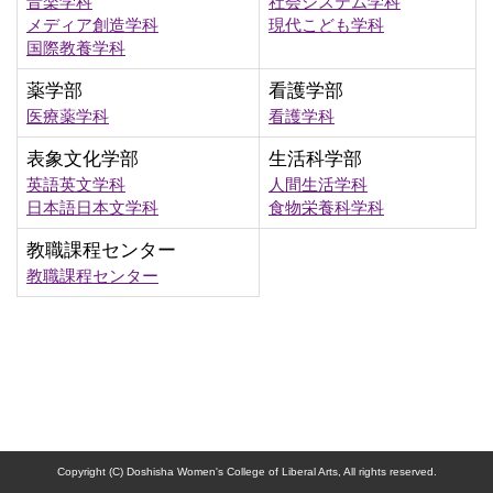
音楽学科
社会システム学科
メディア創造学科
現代こども学科
国際教養学科
薬学部
看護学部
医療薬学科
看護学科
表象文化学部
生活科学部
英語英文学科
人間生活学科
日本語日本文学科
食物栄養科学科
教職課程センター
教職課程センター
Copyright (C) Doshisha Women's College of Liberal Arts, All rights reserved.