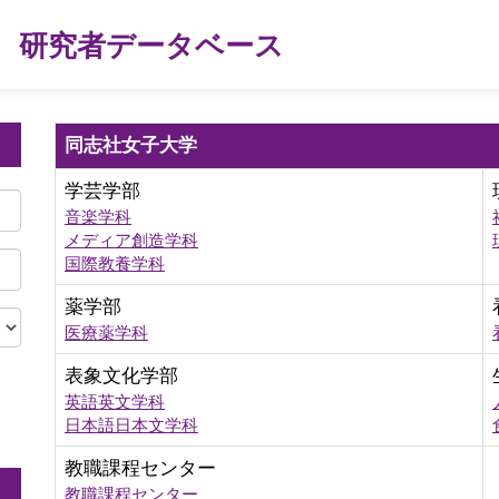
研究者データベース
同志社女子大学
学芸学部
音楽学科
メディア創造学科
国際教養学科
薬学部
医療薬学科
表象文化学部
英語英文学科
。
日本語日本文学科
教職課程センター
教職課程センター