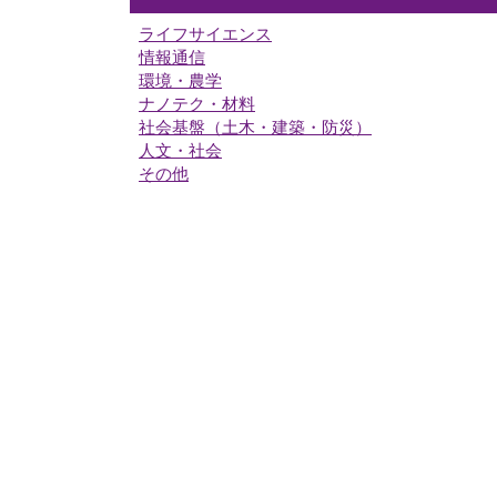
ライフサイエンス
情報通信
環境・農学
ナノテク・材料
社会基盤（土木・建築・防災）
人文・社会
その他