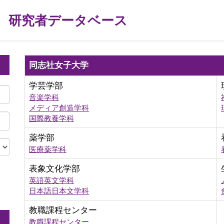
研究者データベース
同志社女子大学
学芸学部
音楽学科
メディア創造学科
国際教養学科
薬学部
医療薬学科
表象文化学部
英語英文学科
。
日本語日本文学科
教職課程センター
教職課程センター