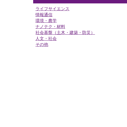
ライフサイエンス
情報通信
環境・農学
ナノテク・材料
社会基盤（土木・建築・防災）
人文・社会
その他