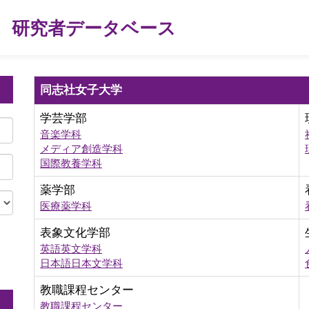
研究者データベース
同志社女子大学
学芸学部
音楽学科
メディア創造学科
国際教養学科
薬学部
医療薬学科
表象文化学部
英語英文学科
。
日本語日本文学科
教職課程センター
教職課程センター