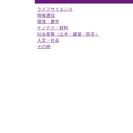
ライフサイエンス
情報通信
環境・農学
ナノテク・材料
社会基盤（土木・建築・防災）
人文・社会
その他