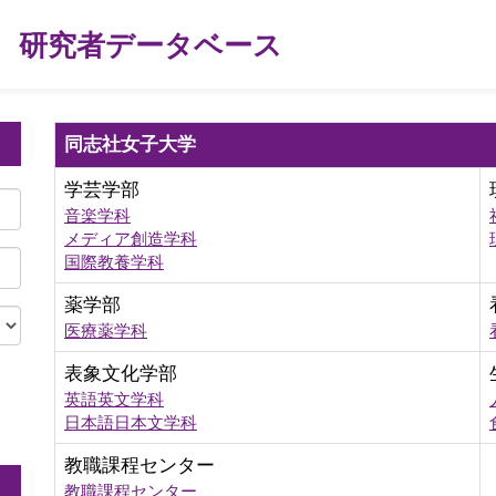
研究者データベース
同志社女子大学
学芸学部
音楽学科
メディア創造学科
国際教養学科
薬学部
医療薬学科
表象文化学部
英語英文学科
。
日本語日本文学科
教職課程センター
教職課程センター