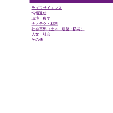
ライフサイエンス
情報通信
環境・農学
ナノテク・材料
社会基盤（土木・建築・防災）
人文・社会
その他