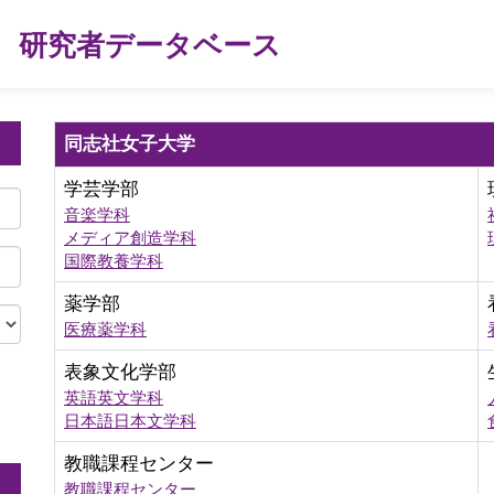
研究者データベース
同志社女子大学
学芸学部
音楽学科
メディア創造学科
国際教養学科
薬学部
医療薬学科
表象文化学部
英語英文学科
。
日本語日本文学科
教職課程センター
教職課程センター