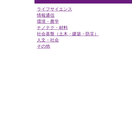
ライフサイエンス
情報通信
環境・農学
ナノテク・材料
社会基盤（土木・建築・防災）
人文・社会
その他