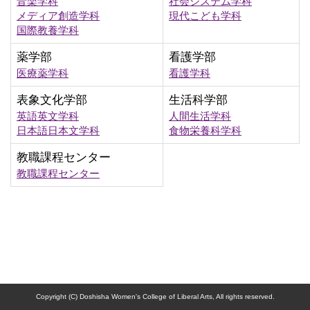
音楽学科
社会システム学科
メディア創造学科
現代こども学科
国際教養学科
薬学部
看護学部
医療薬学科
看護学科
表象文化学部
生活科学部
英語英文学科
人間生活学科
日本語日本文学科
食物栄養科学科
教職課程センター
教職課程センター
Copyright (C) Doshisha Women's College of Liberal Arts, All rights reserved.