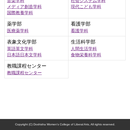
音楽学科
社会システム学科
メディア創造学科
現代こども学科
国際教養学科
薬学部
看護学部
医療薬学科
看護学科
表象文化学部
生活科学部
英語英文学科
人間生活学科
日本語日本文学科
食物栄養科学科
教職課程センター
教職課程センター
Copyright (C) Doshisha Women's College of Liberal Arts, All rights reserved.