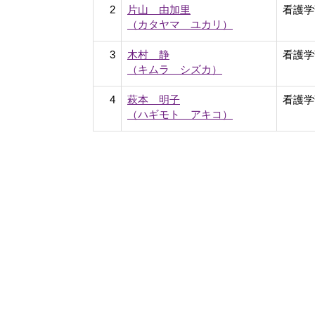
2
片山 由加里
看護学
（カタヤマ ユカリ）
3
木村 静
看護学
（キムラ シズカ）
4
萩本 明子
看護学
（ハギモト アキコ）