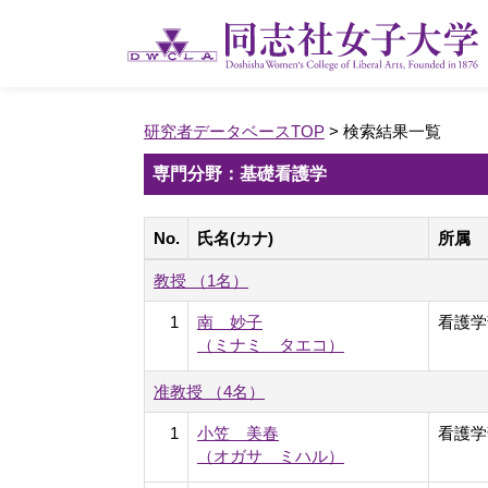
研究者データベースTOP
> 検索結果一覧
専門分野：基礎看護学
No.
氏名(カナ)
所属
教授 （1名）
1
南 妙子
看護学
（ミナミ タエコ）
准教授 （4名）
1
小笠 美春
看護学
（オガサ ミハル）