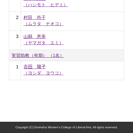
（ハシモト ヒデミ）
2
村田 尚子
（ムラタ ナオコ）
3
山縣 恵美
（ヤマガタ エミ）
実習助教（有期） （1名）
1
𠮷田 陽子
（ヨシダ ヨウコ）
Copyright (C) Doshisha Women's College of Liberal Arts, All rights reserved.