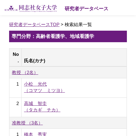
研究者データベース
研究者データベースTOP
> 検索結果一覧
専門分野：高齢者看護学、地域看護学
No
.
氏名(カナ)
教授 （2名）
1
小松 光代
（コマツ ミツヨ）
2
高城 智圭
（タカギ チカ）
准教授 （3名）
1
橋本 秀実