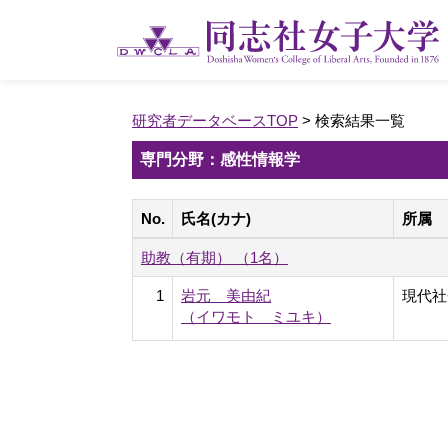
研究者データベースTOP
> 検索結果一覧
専門分野：感性情報学
No.
氏名(カナ)
所属
助教（有期） （1名）
1
岩元 美由紀
現代社
（イワモト ミユキ）