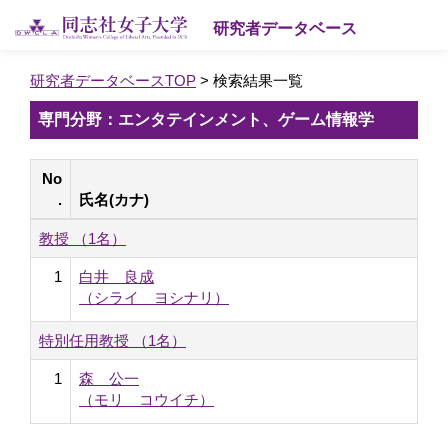
研究者データベース
研究者データベースTOP
> 検索結果一覧
専門分野：エンタテインメント、ゲーム情報学
No
.
氏名(カナ)
教授 （1名）
1
白井 良成
（シライ ヨシナリ）
特別任用教授 （1名）
1
森 公一
（モリ コウイチ）