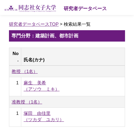
研究者データベース
研究者データベースTOP
> 検索結果一覧
専門分野：建築計画、都市計画
No
.
氏名(カナ)
教授 （1名）
1
麻生 美希
（アソウ ミキ）
准教授 （1名）
1
塚田 由佳里
（ツカダ ユカリ）