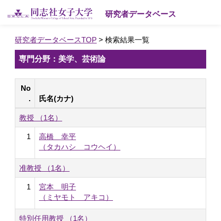
研究者データベース
研究者データベースTOP
> 検索結果一覧
専門分野：美学、芸術論
No
.
氏名(カナ)
教授 （1名）
1
高橋 幸平
（タカハシ コウヘイ）
准教授 （1名）
1
宮本 明子
（ミヤモト アキコ）
特別任用教授 （1名）