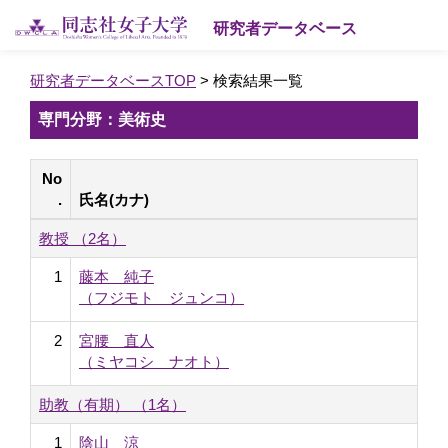
研究者データベース
研究者データベースTOP
> 検索結果一覧
専門分野：美術史
No
.
氏名(カナ)
教授 （2名）
1
藤本 純子
（フジモト ジュンコ）
2
宮腰 直人
（ミヤコシ ナオト）
助教（有期） （1名）
1
陰山 涼