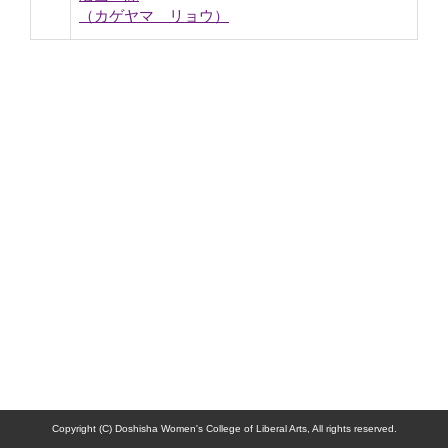
（カゲヤマ リョウ）
Copyright (C) Doshisha Women's College of Liberal Arts, All rights reserved.