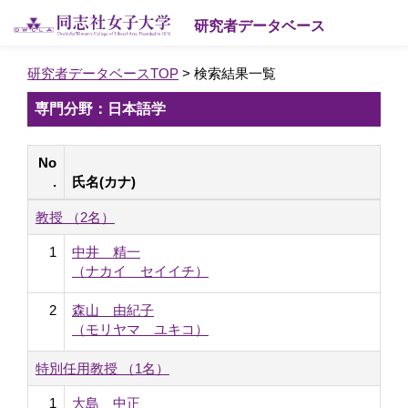
研究者データベース
研究者データベースTOP
> 検索結果一覧
専門分野：日本語学
No
.
氏名(カナ)
教授 （2名）
1
中井 精一
（ナカイ セイイチ）
2
森山 由紀子
（モリヤマ ユキコ）
特別任用教授 （1名）
1
大島 中正