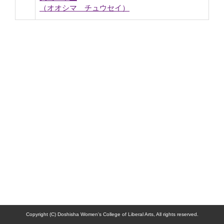
（オオシマ チュウセイ）
Copyright (C) Doshisha Women's College of Liberal Arts, All rights reserved.