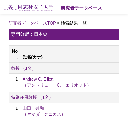
研究者データベース
研究者データベースTOP
> 検索結果一覧
専門分野：日本史
No
.
氏名(カナ)
教授 （1名）
1
Andrew C. Elliott
（アンドリュー C. エリオット）
特別任用教授 （1名）
1
山田 邦和
（ヤマダ クニカズ）