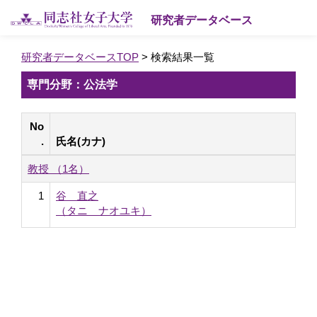
研究者データベース
研究者データベースTOP
> 検索結果一覧
専門分野：公法学
No
.
氏名(カナ)
教授 （1名）
1
谷 直之
（タニ ナオユキ）