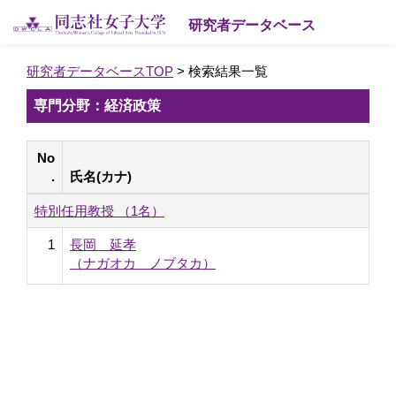
研究者データベース
研究者データベースTOP
> 検索結果一覧
専門分野：経済政策
No
.
氏名(カナ)
特別任用教授 （1名）
1
長岡 延孝
（ナガオカ ノブタカ）