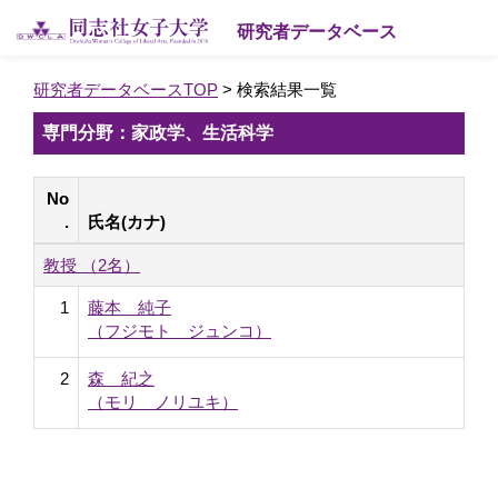
研究者データベース
研究者データベースTOP
> 検索結果一覧
専門分野：家政学、生活科学
No
.
氏名(カナ)
教授 （2名）
1
藤本 純子
（フジモト ジュンコ）
2
森 紀之
（モリ ノリユキ）