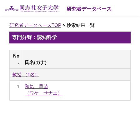
研究者データベース
研究者データベースTOP
> 検索結果一覧
専門分野：認知科学
No
.
氏名(カナ)
教授 （1名）
1
和氣 早苗
（ワケ サナエ）