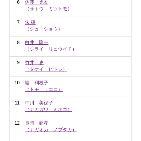
6
佐藤 光友
（サトウ ミツトモ）
7
朱 捷
（シュ ショウ）
8
白井 隆一
（シライ リュウイチ）
9
竹井 史
（タケイ ヒトシ）
10
塘 利枝子
（トモ リエコ）
11
中川 美保子
（ナカガワ ミホコ）
12
長岡 延孝
（ナガオカ ノブタカ）