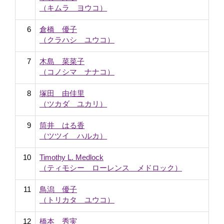
（キムラ ヨウコ）
6
倉橋 優子
（クラハシ ユウコ）
7
木島 菜菜子
（コノシマ ナナコ）
8
塚田 由佳里
（ツカダ ユカリ）
9
筒井 はる香
（ツツイ ハルカ）
10
Timothy L. Medlock
（ティモシー ローレンス メドロック）
11
鳥潟 優子
（トリカタ ユウコ）
12
橋本 秀実