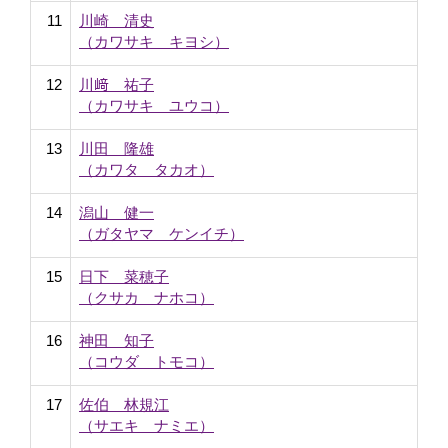
11
川崎 清史
（カワサキ キヨシ）
12
川﨑 祐子
（カワサキ ユウコ）
13
川田 隆雄
（カワタ タカオ）
14
潟山 健一
（ガタヤマ ケンイチ）
15
日下 菜穂子
（クサカ ナホコ）
16
神田 知子
（コウダ トモコ）
17
佐伯 林規江
（サエキ ナミエ）