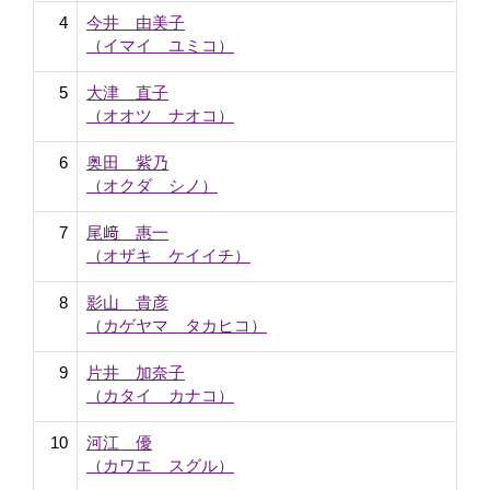
4
今井 由美子
（イマイ ユミコ）
5
大津 直子
（オオツ ナオコ）
6
奥田 紫乃
（オクダ シノ）
7
尾﨑 惠一
（オザキ ケイイチ）
8
影山 貴彦
（カゲヤマ タカヒコ）
9
片井 加奈子
（カタイ カナコ）
10
河江 優
（カワエ スグル）