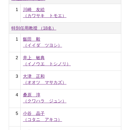
1
川崎 友絵
（カワサキ トモエ）
特別任用教授 （18名）
1
飯田 毅
（イイダ ツヨシ）
2
井上 敏典
（イノウエ トシノリ）
3
大津 正和
（オオツ マサカズ）
4
桑原 淳
（クワハラ ジュン）
5
小谷 晶子
（コタニ アキコ）