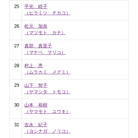
25
平光 睦子
（ヒラミツ チカコ）
26
松元 加奈
（マツモト カナ）
27
真部 真里子
（マナベ マリコ）
28
村上 恵
（ムラカミ メグミ）
29
山下 智子
（ヤマシタ トモコ）
30
山本 裕樹
（ヤマモト ユウキ）
31
吉永 紀子
（ヨシナガ ノリコ）