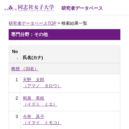
研究者データベース
研究者データベースTOP
> 検索結果一覧
専門分野：その他
No
.
氏名(カナ)
教授 （33名）
1
天野 太郎
（アマノ タロウ）
2
和泉 美枝
（イズミ ミエ）
3
今井 具子
（イマイ トモコ）