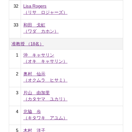
32
Lisa Rogers
（リサ ロジャーズ）
33
和田 戈虹
（ワダ カホン）
准教授 （18名）
1
沖 キャサリン
（オキ キャサリン）
2
奥村 仙示
（オクムラ ヒサミ）
3
片山 由加里
（カタヤマ ユカリ）
4
北脇 歩
（キタワキ アユム）
5
木村 洋子