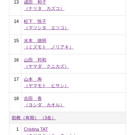
13
成田 和子
（ナリタ カズコ）
14
松下 悦子
（マツシタ エツコ）
15
水本 德明
（ミズモト ノリアキ）
16
山田 邦和
（ヤマダ クニカズ）
17
山本 寿
（ヤマモト ヒサシ）
18
吉田 香
（ヨシダ カオル）
助教（有期） （3名）
1
Cristina TAT