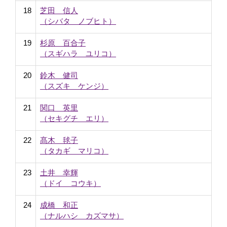
18
芝田 信人
（シバタ ノブヒト）
19
杉原 百合子
（スギハラ ユリコ）
20
鈴木 健司
（スズキ ケンジ）
21
関口 英里
（セキグチ エリ）
22
髙木 毬子
（タカギ マリコ）
23
土井 幸輝
（ドイ コウキ）
24
成橋 和正
（ナルハシ カズマサ）