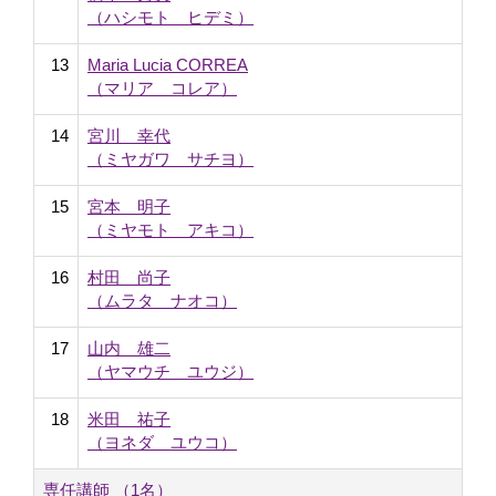
（ハシモト ヒデミ）
13
Maria Lucia CORREA
（マリア コレア）
14
宮川 幸代
（ミヤガワ サチヨ）
15
宮本 明子
（ミヤモト アキコ）
16
村田 尚子
（ムラタ ナオコ）
17
山内 雄二
（ヤマウチ ユウジ）
18
米田 祐子
（ヨネダ ユウコ）
専任講師 （1名）