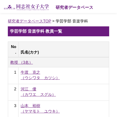
研究者データベース
研究者データベースTOP
> 学芸学部 音楽学科
学芸学部 音楽学科 教員一覧
No
.
氏名(カナ)
教授 （3名）
1
牛渡 克之
（ウシワタ カツシ）
2
河江 優
（カワエ スグル）
3
山本 裕樹
（ヤマモト ユウキ）