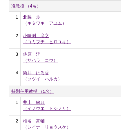
准教授 （4名）
1
北脇 歩
（キタワキ アユム）
2
小味渕 彦之
（コミブチ ヒロユキ）
3
佐原 洸
（サハラ コウ）
4
筒井 はる香
（ツツイ ハルカ）
特別任用教授 （5名）
1
井上 敏典
（イノウエ トシノリ）
2
椎名 亮輔
（シイナ リョウスケ）