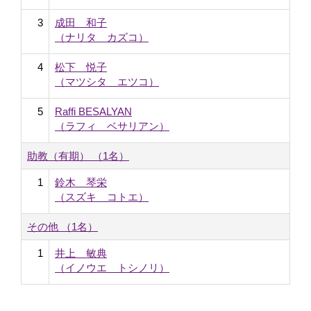
3
成田 和子
（ナリタ カズコ）
4
松下 悦子
（マツシタ エツコ）
5
Raffi BESALYAN
（ラフィ ベサリアン）
助教（有期） （1名）
1
鈴木 琴栄
（スズキ コトエ）
その他 （1名）
1
井上 敏典
（イノウエ トシノリ）