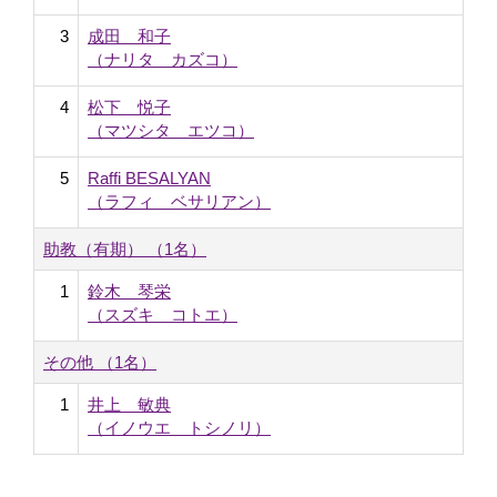
3
成田 和子
（ナリタ カズコ）
4
松下 悦子
（マツシタ エツコ）
5
Raffi BESALYAN
（ラフィ ベサリアン）
助教（有期） （1名）
1
鈴木 琴栄
（スズキ コトエ）
その他 （1名）
1
井上 敏典
（イノウエ トシノリ）