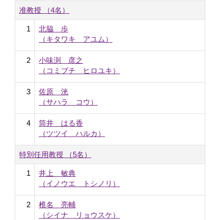
准教授 （4名）
1
北脇 歩
（キタワキ アユム）
2
小味渕 彦之
（コミブチ ヒロユキ）
3
佐原 洸
（サハラ コウ）
4
筒井 はる香
（ツツイ ハルカ）
特別任用教授 （5名）
1
井上 敏典
（イノウエ トシノリ）
2
椎名 亮輔
（シイナ リョウスケ）