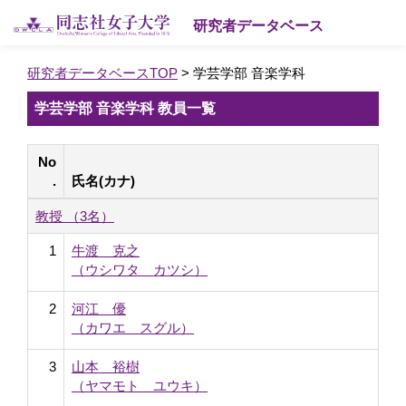
研究者データベース
研究者データベースTOP
> 学芸学部 音楽学科
学芸学部 音楽学科 教員一覧
No
.
氏名(カナ)
教授 （3名）
1
牛渡 克之
（ウシワタ カツシ）
2
河江 優
（カワエ スグル）
3
山本 裕樹
（ヤマモト ユウキ）