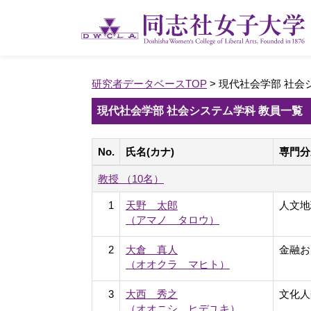
研究者データベースTOP
> 現代社会学部 社会
現代社会学部 社会システム学科 教員一覧
No.
氏名(カナ)
専門分
教授 （10名）
1
天野 太郎
人文地
（アマノ タロウ）
2
大倉 真人
金融お
（オオクラ マヒト）
3
大西 秀之
文化人
（オオニシ ヒデユキ）