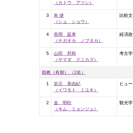
（カトウ アツシ）
3
朱 捷
比較文
（シュ ショウ）
4
長岡 延孝
経済政
（ナガオカ ノブタカ）
5
山田 邦和
考古学,
（ヤマダ クニカズ）
助教（有期） （2名）
1
岩元 美由紀
ヒュー
（イワモト ミユキ）
2
金 明柱
観光学
（キム ミョンジュ）