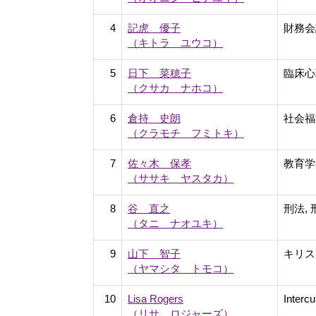
4
記虎 優子
財務会
（キトラ ユウコ）
5
日下 菜穂子
臨床心
（クサカ ナホコ）
6
倉持 史朗
社会福
（クラモチ フミトキ）
7
佐々木 保孝
教育学
（ササキ ヤスタカ）
8
谷 直之
刑法,
（タニ ナオユキ）
9
山下 智子
キリス
（ヤマシタ トモコ）
10
Lisa Rogers
Interc
（リサ ロジャーズ）