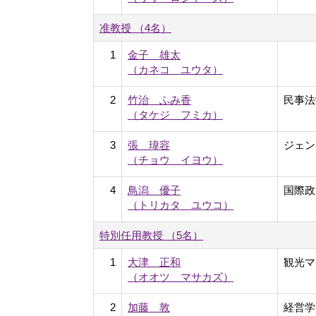
准教授 （4名）
1
金子 雄太
（カネコ ユウタ）
2
竹治 ふみ香
民事法
（タケジ フミカ）
3
張 瑋容
ジェン
（チョウ イヨウ）
4
鳥潟 優子
国際政
（トリカタ ユウコ）
特別任用教授 （5名）
1
大津 正和
観光マ
（オオツ マサカズ）
2
加藤 敦
経営学