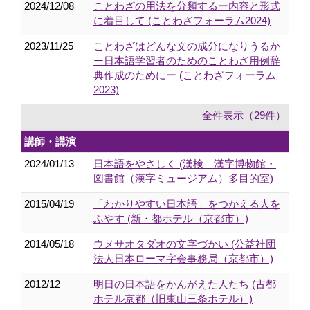
2024/12/08
ことわざの用法を分類するー内容と形式
に着目して (ことわざフォーラム2024)
2023/11/25
ことわざはどんな文の成分になりうるか
ー日本語学習者のためのことわざ用例辞
典作成のためにー (ことわざフォーラム
2023)
全件表示（29件）
講師・講演
2024/01/13
日本語をやさしく (漢検 漢字博物館・
図書館（漢字ミュージアム）多目的室)
2015/04/19
「わかりやすい日本語」をつかえる人を
ふやす (新・都ホテル（京都市）)
2014/05/18
ウメサオタダオの文字づかい (公益社団
法人日本ローマ字会事務局（京都市）)
2012/12
明日の日本語をかんがえた人たち (古都
ホテル京都（旧東山三条ホテル）)