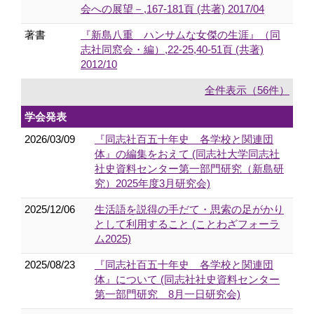
会への展望－,167-181頁 (共著) 2017/04
著書
『新島八重 ハンサムな女傑の生涯』（同
志社同窓会・編）,22-25,40-51頁 (共著)
2012/10
全件表示（56件）
学会発表
2026/03/09
『同志社百五十年史 各学校と関連団
体』の編集をおえて (同志社大学同志社
社史資料センター第一部門研究（新島研
究）2025年度3月研究会)
2025/12/06
生活語を説得の手だて・思索の足がかり
として利用すること (ことわざフォーラ
ム2025)
2025/08/23
『同志社百五十年史 各学校と関連団
体』について (同志社社史資料センター
第一部門研究 8月一日研究会)