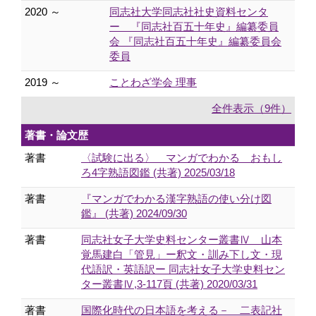
2020 ～
同志社大学同志社社史資料センタ
ー 『同志社百五十年史』編纂委員
会 『同志社百五十年史』編纂委員会
委員
2019 ～
ことわざ学会 理事
全件表示（9件）
著書・論文歴
著書
〈試験に出る〉 マンガでわかる おもし
ろ4字熟語図鑑 (共著) 2025/03/18
著書
『マンガでわかる漢字熟語の使い分け図
鑑』 (共著) 2024/09/30
著書
同志社女子大学史料センター叢書Ⅳ 山本
覚馬建白「管見」ー釈文・訓み下し文・現
代語訳・英語訳ー 同志社女子大学史料セン
ター叢書Ⅳ,3-117頁 (共著) 2020/03/31
著書
国際化時代の日本語を考える－ 二表記社