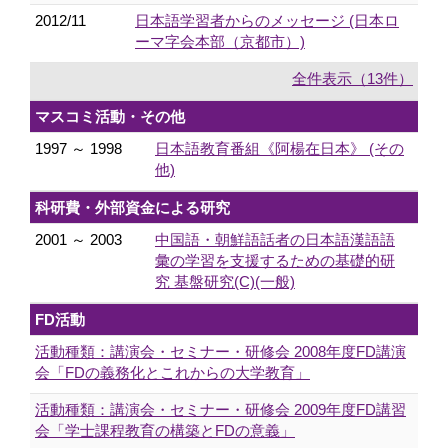
2012/11
日本語学習者からのメッセージ (日本ロ
ーマ字会本部（京都市）)
全件表示（13件）
マスコミ活動・その他
1997 ～ 1998
日本語教育番組《阿楊在日本》 (その
他)
科研費・外部資金による研究
2001 ～ 2003
中国語・朝鮮語話者の日本語漢語語
彙の学習を支援するための基礎的研
究 基盤研究(C)(一般)
FD活動
活動種類：講演会・セミナー・研修会 2008年度FD講演
会「FDの義務化とこれからの大学教育」
活動種類：講演会・セミナー・研修会 2009年度FD講習
会「学士課程教育の構築とFDの意義」