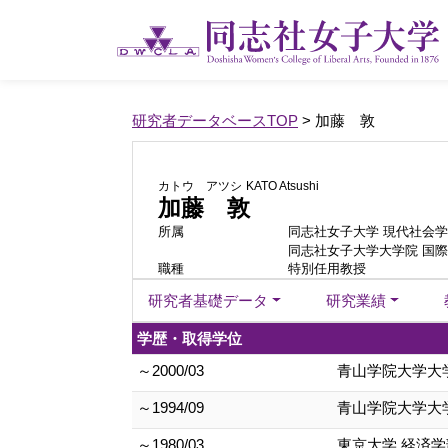
研究者データベースTOP
> 加藤 敦
カトウ アツシ
KATO Atsushi
加藤 敦
所属
同志社女子大学 現代社会学
同志社女子大学大学院 国
職種
特別任用教授
研究者基礎データ
研究業績
学歴・取得学位
～2000/03
青山学院大学大学
～1994/09
青山学院大学大学
～1980/03
東京大学 経済学