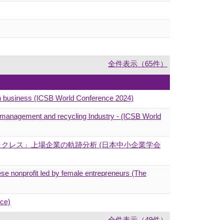
全件表示（65件）
 in business (ICSB World Conference 2024)
te management and recycling Industry - (ICSB World
クレス」上場企業の軌跡分析 (日本中小企業学会
se nonprofit led by female entrepreneurs (The
nce)
全件表示（49件）