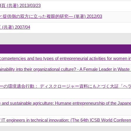
(共著) 2013/03/23
供側の双方に立った複眼的研究― (単著) 2012/03
共著) 2007/04
competencies and two types of entrepreneurial activities for women
nability into their organizational culture? - A Female Leader in Was
ャーの環境適合行動： ディスクロージャー資料にもとづく大証「ヘラ
 and sustainable agriculture: Humane entrepreneurship of the Japane
f IT engineers in technical innovation: (The 64th ICSB World Confere