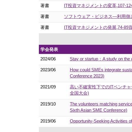
著書
IT投資マネジメントの変革,107-124頁 
著書
ソフトウェア・ビジネス―利用側と提
著書
IT投資マネジメントの発展,74-89頁 (
学会発表
2024/06
Stay or startup：A study on the 
2023/06
How could SMEs integrate sustai
Conference 2023)
2021/09
高い不確実性下でのITベンチ
全国大会)
2019/10
The volunteers matching service
Sixth Asian SME Conference)
2019/06
Opportunity-Seeking Activities o