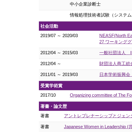
中小企業診断士
情報処理技術者試験（システム
社会活動
2019/07 ～ 2020/03
NEASF(North E
27 ワーキンググループ
2012/04 ～ 2015/03
一般社団法人 I
2012/04 ～
財団法人商工総合
2011/01 ～ 2019/03
日本学術振興会 
受賞学術賞
2017/10
Organizing committee of The F
著書・論文歴
著書
アントレプレナーシップとジェンダー平等
著書
Japanese Women in Leadership (