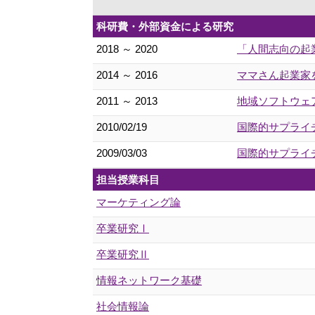
科研費・外部資金による研究
2018 ～ 2020
「人間志向の起業
2014 ～ 2016
ママさん起業家を
2011 ～ 2013
地域ソフトウェア
2010/02/19
国際的サプライ
2009/03/03
国際的サプライ
担当授業科目
マーケティング論
卒業研究Ⅰ
卒業研究Ⅱ
情報ネットワーク基礎
社会情報論