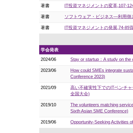
著書
IT投資マネジメントの変革,107-124頁 
著書
ソフトウェア・ビジネス―利用側と提
著書
IT投資マネジメントの発展,74-89頁 (
学会発表
2024/06
Stay or startup：A study on the 
2023/06
How could SMEs integrate sustai
Conference 2023)
2021/09
高い不確実性下でのITベンチ
全国大会)
2019/10
The volunteers matching service
Sixth Asian SME Conference)
2019/06
Opportunity-Seeking Activities o