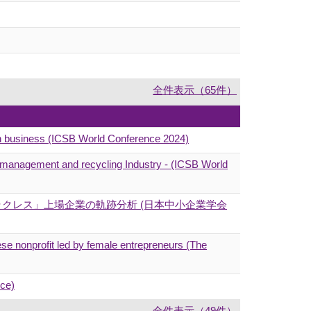
全件表示（65件）
 in business (ICSB World Conference 2024)
te management and recycling Industry - (ICSB World
クレス」上場企業の軌跡分析 (日本中小企業学会
se nonprofit led by female entrepreneurs (The
nce)
全件表示（49件）