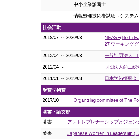
中小企業診断士
情報処理技術者試験（システム
社会活動
2019/07 ～ 2020/03
NEASF(North E
27 ワーキンググループ
2012/04 ～ 2015/03
一般社団法人 I
2012/04 ～
財団法人商工総合
2011/01 ～ 2019/03
日本学術振興会 
受賞学術賞
2017/10
Organizing committee of The F
著書・論文歴
著書
アントレプレナーシップとジェンダー平等
著書
Japanese Women in Leadership (