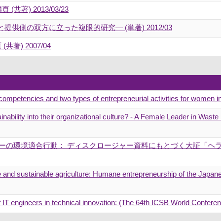
(共著) 2013/03/23
供側の双方に立った複眼的研究― (単著) 2012/03
共著) 2007/04
competencies and two types of entrepreneurial activities for women
nability into their organizational culture? - A Female Leader in Was
ャーの環境適合行動： ディスクロージャー資料にもとづく大証「ヘラ
 and sustainable agriculture: Humane entrepreneurship of the Japane
f IT engineers in technical innovation: (The 64th ICSB World Confere