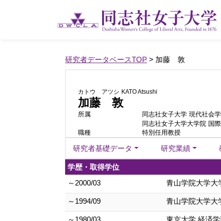
研究者データベースTOP
> 加藤 敦
カトウ アツシ
KATO Atsushi
加藤 敦
所属
同志社女子大学 現代社会学
同志社女子大学大学院 国
職種
特別任用教授
研究者基礎データ
研究業績
学歴・取得学位
～2000/03
青山学院大学大学
～1994/09
青山学院大学大学
～1980/03
東京大学 経済学