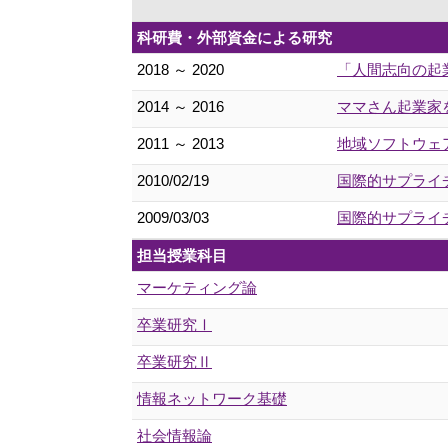
科研費・外部資金による研究
2018 ～ 2020
「人間志向の起業
2014 ～ 2016
ママさん起業家を
2011 ～ 2013
地域ソフトウェア
2010/02/19
国際的サプライ
2009/03/03
国際的サプライ
担当授業科目
マーケティング論
卒業研究Ⅰ
卒業研究Ⅱ
情報ネットワーク基礎
社会情報論