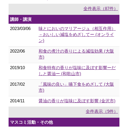
全件表示（87件）
講師・講演
2023/03/06
味とにおいのマリアージュ（相互作用）
－おいしい減塩をめざしてー (オンライ
ン)
2022/06
和食の煮汁の香りによる減塩効果 (大阪
市)
2019/10
和食特有の香りが塩味に及ぼす影響ーだ
しと醤油ー (和歌山市)
2017/02
「風味の良い」嚥下食をめざして (大阪
市)
2014/11
醤油の香りが塩味に及ぼす影響 (金沢市)
全件表示（9件）
マスコミ活動・その他