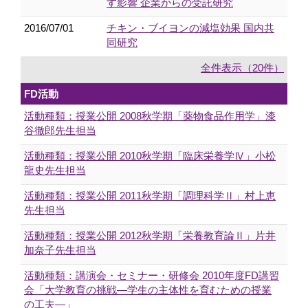
す影響 企業からの受託研究
2016/07/01
チキン・ブイヨンの減塩効果 国内共
同研究
全件表示（20件）
FD活動
活動種類：授業公開 2008秋学期「薬物食品作用学」漆
谷徹郎先生担当
活動種類：授業公開 2010秋学期「臨床栄養学Ⅳ」小松
龍史先生担当
活動種類：授業公開 2011秋学期「調理科学Ⅱ」村上恵
先生担当
活動種類：授業公開 2012秋学期「栄養教育論Ⅱ」片井
加奈子先生担当
活動種類：講演会・セミナー・研修会 2010年度FD講習
会「大学教育の挑戦―学生の主体性を育むための授業
の工夫―」