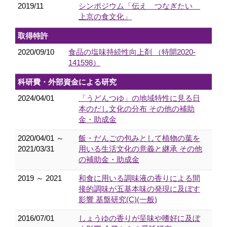
2019/11
シンポジウム「伝え つなぎたい
上京の食文化」
取得特許
2020/09/10
食品の塩味持続性向上剤 （特開2020-
141598）
科研費・外部資金による研究
2024/04/01
「うどんつゆ」の地域特性に見る日
本のだし文化の分布 その他の補助
金・助成金
2020/04/01 ～
飯・だんごの包みとして植物の葉を
2021/03/31
用いる生活文化の意義と継承 その他
の補助金・助成金
2019 ～ 2021
和食に用いる調味液の香りによる間
接的調味が五基本味の発現に及ぼす
影響 基盤研究(C)(一般)
2016/07/01
しょうゆの香りが呈味や嗜好に及ぼ