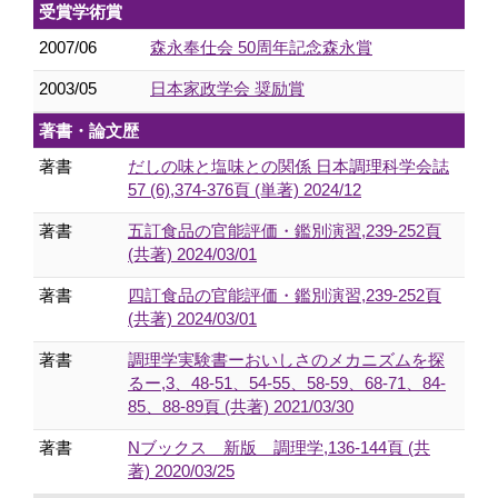
受賞学術賞
2007/06
森永奉仕会 50周年記念森永賞
2003/05
日本家政学会 奨励賞
著書・論文歴
著書
だしの味と塩味との関係 日本調理科学会誌
57 (6),374-376頁 (単著) 2024/12
著書
五訂食品の官能評価・鑑別演習,239-252頁
(共著) 2024/03/01
著書
四訂食品の官能評価・鑑別演習,239-252頁
(共著) 2024/03/01
著書
調理学実験書ーおいしさのメカニズムを探
るー,3、48-51、54-55、58-59、68-71、84-
85、88-89頁 (共著) 2021/03/30
著書
Nブックス 新版 調理学,136-144頁 (共
著) 2020/03/25