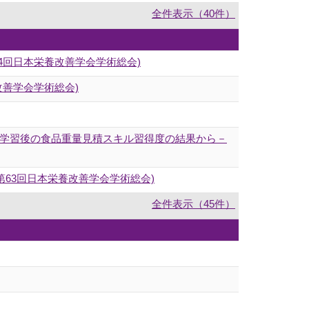
全件表示（40件）
(第64回日本栄養改善学会学術総会)
改善学会学術総会)
－学習後の食品重量見積スキル習得度の結果から－
第63回日本栄養改善学会学術総会)
全件表示（45件）