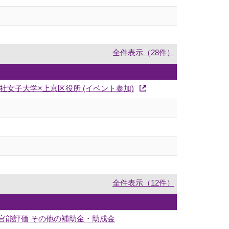
全件表示（28件）
女子大学×上京区役所 (イベント参加)
全件表示（12件）
官能評価 その他の補助金・助成金