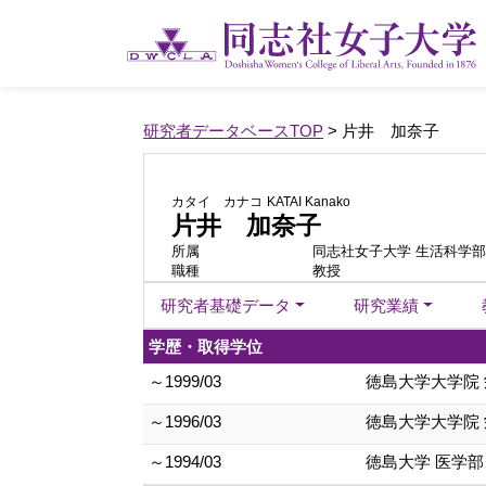
研究者データベースTOP
> 片井 加奈子
カタイ カナコ
KATAI Kanako
片井 加奈子
所属
同志社女子大学 生活科学部
職種
教授
研究者基礎データ
研究業績
学歴・取得学位
～1999/03
徳島大学大学院 
～1996/03
徳島大学大学院 
～1994/03
徳島大学 医学部