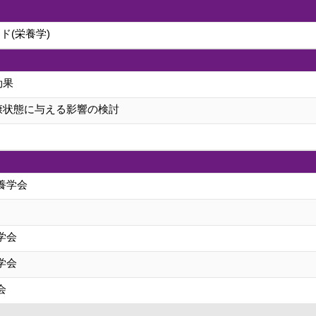
ド(栄養学)
効果
康状態に与える影響の検討
養学会
学会
学会
会