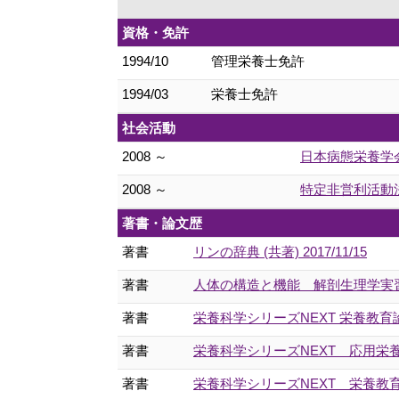
資格・免許
1994/10
管理栄養士免許
1994/03
栄養士免許
社会活動
2008 ～
日本病態栄養学
2008 ～
特定非営利活動
著書・論文歴
著書
リンの辞典 (共著) 2017/11/15
著書
人体の構造と機能 解剖生理学実習 (共著
著書
栄養科学シリーズNEXT 栄養教育論実習
著書
栄養科学シリーズNEXT 応用栄養学実習
著書
栄養科学シリーズNEXT 栄養教育論 第3版,