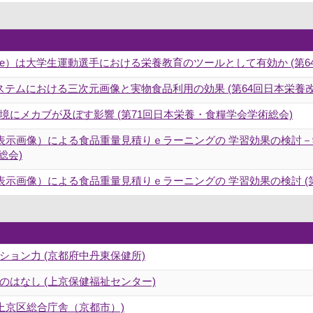
ing Service）は大学生運動選手における栄養教育のツールとして有効か 
テムにおける三次元画像と実物食品利用の効果 (第64回日本栄養
にメカブが及ぼす影響 (第71回日本栄養・食糧学会学術総会)
次元表示画像）による食品重量見積りｅラーニングの 学習効果の検討
総会)
元表示画像）による食品重量見積りｅラーニングの 学習効果の検討 (
ョン力 (京都府中丹東保健所)
はなし (上京保健福祉センター)
上京区総合庁舎（京都市）)