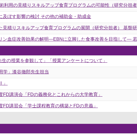
eality技術利用の見積りスキルアップ食育プログラムの可能性（研究分担者）
に及ぼす影響の検討 その他の補助金・助成金
見積りスキルアップ食育プログラムの展開（研究分担者） 基盤研究(
リン血症改善効果の解明―EBNに立脚した食事改善を目指して― 若手
谷先生の授業を参観して」「授業アンケートについて」
作用学」漆谷徹郎先生担当
Ⅱ」
年度FD講演会「FDの義務化とこれからの大学教育」
年度FD講習会「学士課程教育の構築とFDの意義」