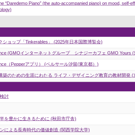
the “Daredemo Piano” (the auto-accompanied piano) on mood, self-effica
ology)
ョップ「Tinkerables」 (2025年日本国際博覧会)
igence (GMOインターネットグループ シナジーカフェ GMO Yours 
igence（Pepperアプリ） (ベルサール汐留(東京都）)
構築のための生涯にわたる ライフ・デザイニング教育の教材開発 (
検討
を豊かに生きるために (秋田市庁舎)
ンによる長寿時代の価値創造 (関西学院大学)