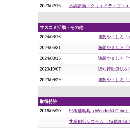
2023/02/16
基調講演：クリエイティブ・エイ
マスコミ活動・その他
2024/08/16
随想やましろ「
2024/05/31
随想やましろ「
2024/03/15
随想やましろ「
2023/10/07
認知行動療法を活
2023/09/29
随想やましろ「
取得特許
2016/05/20
思考補助具（Wonderful Cube
共感創出システム （特願2019-1