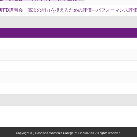
8年度FD講習会「高次の能力を捉えるための評価―パフォーマンス評
Copyright (C) Doshisha Women's College of Liberal Arts, All rights reserved.