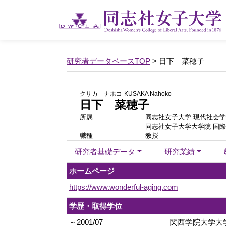
研究者データベースTOP
> 日下 菜穂子
クサカ ナホコ
KUSAKA Nahoko
日下 菜穂子
所属
同志社女子大学 現代社会学
同志社女子大学大学院 国
職種
教授
研究者基礎データ
研究業績
ホームページ
https://www.wonderful-aging.com
学歴・取得学位
～2001/07
関西学院大学大学