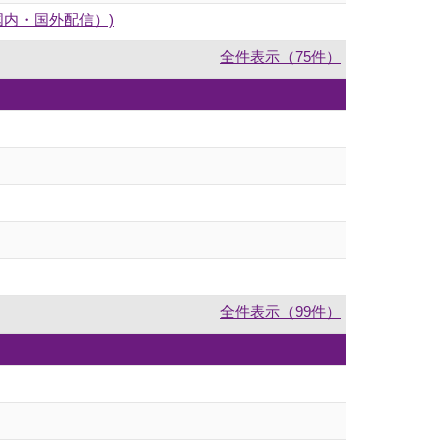
国内・国外配信）)
全件表示（75件）
全件表示（99件）