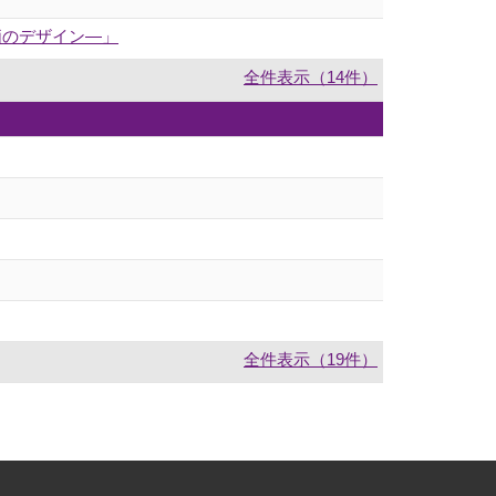
価のデザイン―」
全件表示（14件）
全件表示（19件）