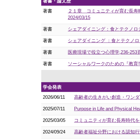
著書・論文歴
著書
２１章 コミュニティが育む長寿時
2024/03/15
著書
シェアダイニング：食とテクノロジーで
著書
シェアダイニング ：食とテクノロジーに
著書
医療現場で役立つ心理学,236-253頁 (共
著書
ソーシャルワークのための『教育学』,51-
学会発表
2026/06/11
高齢者の生きがい創造・ワンダフ
2025/07/11
Purpose in Life and Physical He
2025/03/05
コミュニティが育む長寿時代を生
2024/09/24
高齢者福祉分野における認知行動