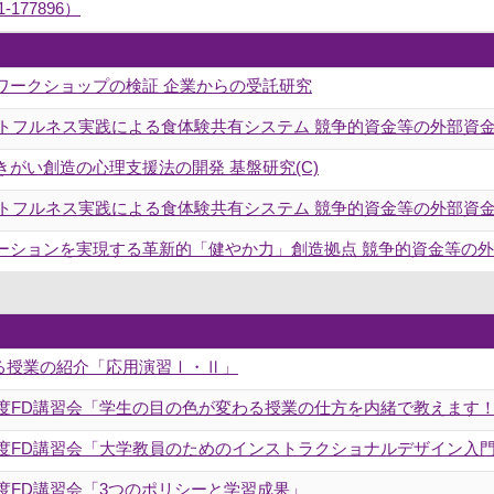
177896）
ワークショップの検証 企業からの受託研究
ートフルネス実践による食体験共有システム 競争的資金等の外部資
がい創造の心理支援法の開発 基盤研究(C)
ートフルネス実践による食体験共有システム 競争的資金等の外部資
ーションを実現する革新的「健やか力」創造拠点 競争的資金等の
ある授業の紹介「応用演習Ⅰ・Ⅱ」
年度FD講習会「学生の目の色が変わる授業の仕方を内緒で教えます
年度FD講習会「大学教員のためのインストラクショナルデザイン入
年度FD講習会「3つのポリシーと学習成果」