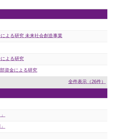
金による研究 未来社会創造事業
金による研究
外部資金による研究
全件表示（26件）
！」
門」