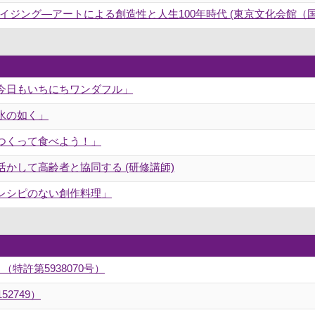
ジング―アートによる創造性と人生100年時代 (東京文化会館（
今日もいちにちワンダフル」
水の如く」
つくって食べよう！」
かして高齢者と協同する (研修講師)
レシピのない創作料理」
） （特許第5938070号）
52749）