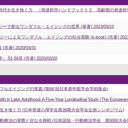
代を生き抜く力 （発達科学ハンドブック１２ 高齢期の発達科学 日本
創るワンダフル・エイジングの世界 (単著) 2023/03/10
よるワンダフル・エイジングの社会実験 (e-book) (共著) 2021/0
著) 2020/03/31
56頁 (共著) 2020/03/20
ルエイジングの実践 (第68 回日本老年医学会学術集会)
alth in Later Adulthood: A Five-Year Longitudinal Study (The Europ
き抜く力 (日本発達心理学会第36階大会学会企画シンポジウム)
療法の実際と次なる挑戦 (日本認知・行動療法学会 第50回大会