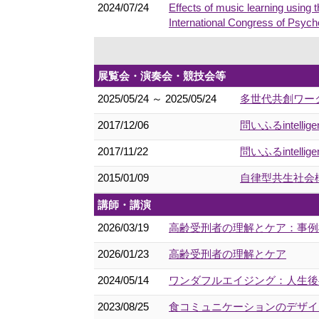
2024/07/24
Effects of music learning using 
International Congress of Psych
展覧会・演奏会・競技会等
2025/05/24 ～ 2025/05/24
多世代共創ワークシ
2017/12/06
問いふるintell
2017/11/22
問いふるintell
2015/01/09
自律型共生社会
講師・講演
2026/03/19
高齢受刑者の理解とケア：事例
2026/01/23
高齢受刑者の理解とケア
2024/05/14
ワンダフルエイジング：人生後半
2023/08/25
食コミュニケーションのデザイ