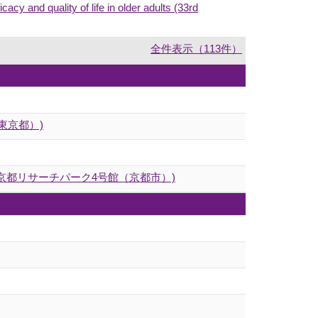
cy and quality of life in older adults (33rd
全件表示（113件）
(東京都）)
京都リサーチパーク4号館（京都市）)