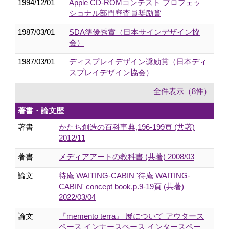
1994/12/01
Apple CD-ROMコンテスト プロフェッ
ショナル部門審査員奨励賞
1987/03/01
SDA準優秀賞（日本サインデザイン協
会）
1987/03/01
ディスプレイデザイン奨励賞（日本ディ
スプレイデザイン協会）
全件表示（8件）
著書・論文歴
著書
かたち創造の百科事典,196-199頁 (共著)
2012/11
著書
メディアアートの教科書 (共著) 2008/03
論文
待庵 WAITING-CABIN '待庵 WAITING-
CABIN' concept book,p.9-19頁 (共著)
2022/03/04
論文
『memento terra』 展について アウタース
ペース インナースペース インタースペー