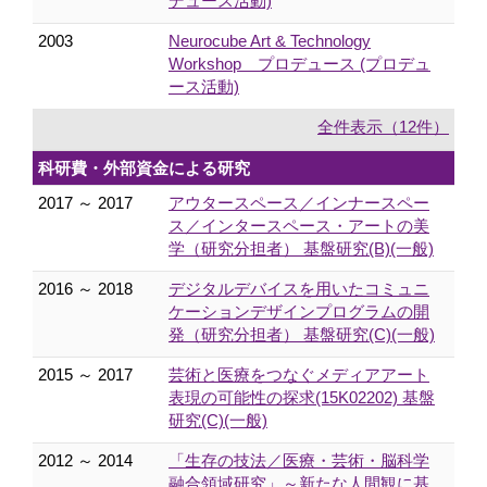
デュース活動)
2003
Neurocube Art & Technology
Workshop プロデュース (プロデュ
ース活動)
全件表示（12件）
科研費・外部資金による研究
2017 ～ 2017
アウタースペース／インナースペー
ス／インタースペース・アートの美
学（研究分担者） 基盤研究(B)(一般)
2016 ～ 2018
デジタルデバイスを用いたコミュニ
ケーションデザインプログラムの開
発（研究分担者） 基盤研究(C)(一般)
2015 ～ 2017
芸術と医療をつなぐメディアアート
表現の可能性の探求(15K02202) 基盤
研究(C)(一般)
2012 ～ 2014
「生存の技法／医療・芸術・脳科学
融合領域研究」～新たな人間観に基