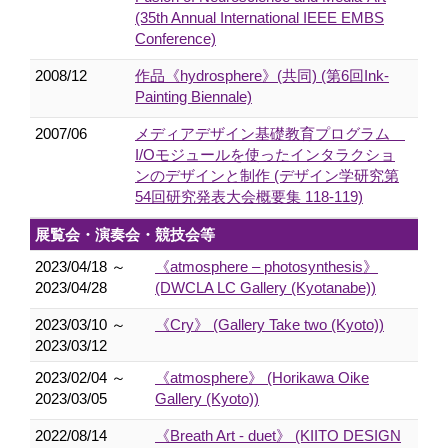
(35th Annual International IEEE EMBS
Conference)
2008/12
作品《hydrosphere》(共同) (第6回Ink-
Painting Biennale)
2007/06
メディアデザイン基礎教育プログラム
I/Oモジュールを使ったインタラクショ
ンのデザインと制作 (デザイン学研究第
54回研究発表大会概要集 118-119)
展覧会・演奏会・競技会等
2023/04/18 ～
《atmosphere – photosynthesis》
2023/04/28
(DWCLA LC Gallery (Kyotanabe))
2023/03/10 ～
《Cry》 (Gallery Take two (Kyoto))
2023/03/12
2023/02/04 ～
《atmosphere》 (Horikawa Oike
2023/03/05
Gallery (Kyoto))
2022/08/14
《Breath Art - duet》 (KIITO DESIGN