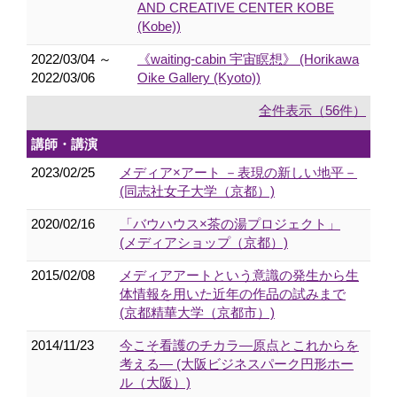
AND CREATIVE CENTER KOBE
(Kobe))
2022/03/04 ～
《waiting-cabin 宇宙瞑想》 (Horikawa
2022/03/06
Oike Gallery (Kyoto))
全件表示（56件）
講師・講演
2023/02/25
メディア×アート －表現の新しい地平－
(同志社女子大学（京都）)
2020/02/16
「バウハウス×茶の湯プロジェクト」
(メディアショップ（京都）)
2015/02/08
メディアアートという意識の発生から生
体情報を用いた近年の作品の試みまで
(京都精華大学（京都市）)
2014/11/23
今こそ看護のチカラ―原点とこれからを
考える― (大阪ビジネスパーク円形ホー
ル（大阪）)