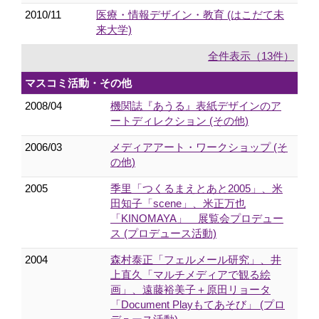
2010/11
医療・情報デザイン・教育 (はこだて未
来大学)
全件表示（13件）
マスコミ活動・その他
2008/04
機関誌『あうる』表紙デザインのア
ートディレクション (その他)
2006/03
メディアアート・ワークショップ (そ
の他)
2005
季里「つくるまえとあと2005」、米
田知子「scene」、米正万也
「KINOMAYA」 展覧会プロデュー
ス (プロデュース活動)
2004
森村泰正「フェルメール研究」、井
上直久「マルチメディアで観る絵
画」、遠藤裕美子＋原田リョータ
「Document Playもてあそび」 (プロ