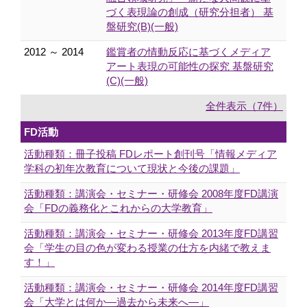
づく表現論の創成（研究分担者） 基
盤研究(B)(一般)
2012 ～ 2014
鑑賞者の情動反応に基づくメディア
アート表現の可能性の探究 基盤研究
(C)(一般)
全件表示（7件）
FD活動
活動種類：冊子投稿 FDレポート創刊号「情報メディア
学科の初年次教育について現状と今後の課題」
活動種類：講演会・セミナー・研修会 2008年度FD講演
会「FDの義務化とこれからの大学教育」
活動種類：講演会・セミナー・研修会 2013年度FD講習
会「学生の目の色が変わる授業の仕方を内緒で教えま
す！」
活動種類：講演会・セミナー・研修会 2014年度FD講習
会「大学とは何か―過去から未来へ―」