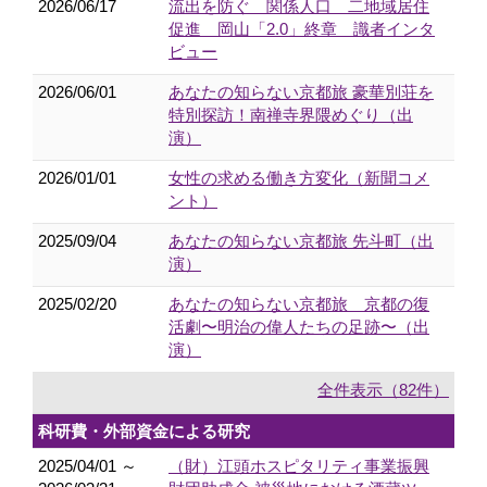
2026/06/17
流出を防ぐ 関係人口 二地域居住
促進 岡山「2.0」終章 識者インタ
ビュー
2026/06/01
あなたの知らない京都旅 豪華別荘を
特別探訪！南禅寺界隈めぐり（出
演）
2026/01/01
女性の求める働き方変化（新聞コメ
ント）
2025/09/04
あなたの知らない京都旅 先斗町（出
演）
2025/02/20
あなたの知らない京都旅 京都の復
活劇〜明治の偉人たちの足跡〜（出
演）
全件表示（82件）
科研費・外部資金による研究
2025/04/01 ～
（財）江頭ホスピタリティ事業振興