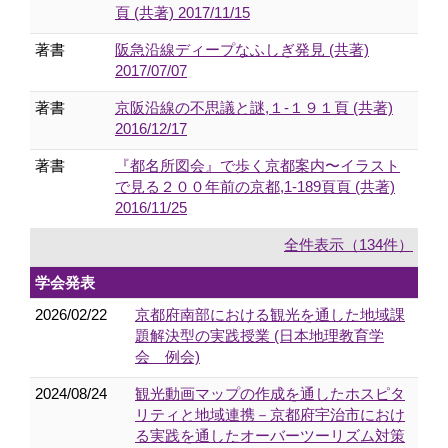
頁 (共著) 2017/11/15
著書
阪急沿線ディープなふしぎ発見 (共著)
2017/07/07
著書
京阪沿線の不思議と謎,１-１９１頁 (共著)
2016/12/17
著書
『都名所図会』で歩く京都案内〜イラスト
で見る２００年前の京都,1-189頁頁 (共著)
2016/11/25
全件表示（134件）
学会発表
2026/02/22
京都府南部における観光を通した地域課
題解決型の実践授業 (日本地理教育学
会 例会)
2024/08/24
観光動画マップの作成を通したホスピタ
リティと地域連携－京都府宇治市におけ
る実践を通したオーバーツーリズム対策