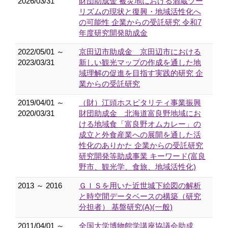
2026/03/31
財団助成金 被災地における酒蔵ツー
リズムの現状と復興・地域活性化へ
の可能性 企業からの受託研究 令和7
年度研究開発助成金
2022/05/01 ～
京田辺市助成金 京田辺市における
2023/03/31
新しい観光マップの作成を通した地
域理解の促進を目指す実践的研究 企
業からの受託研究
2019/04/01 ～
（財）江頭ホスピタリティ事業振興
2020/03/31
財団助成金 北海道富良野地域にお
ける地域食「富良野オムカレー」の
成立と外食産業への展開を通した活
性化のありかた 企業からの受託研究
研究開発等助成事業 キーワード(富良
野市、観光学、食旅、地域活性化)
2013 ～ 2016
ＧＩＳを用いた近世城下絵図の解析
と時空間データベースの構築（研究
分担者） 基盤研究(A)(一般)
2011/04/01 ～
全国大学博物館学講座協議会助成