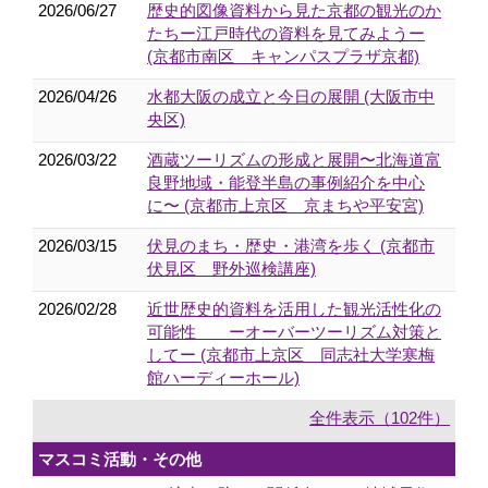
2026/06/27
歴史的図像資料から見た京都の観光のか
たちー江戸時代の資料を見てみようー
(京都市南区 キャンパスプラザ京都)
2026/04/26
水都大阪の成立と今日の展開 (大阪市中
央区)
2026/03/22
酒蔵ツーリズムの形成と展開〜北海道富
良野地域・能登半島の事例紹介を中心
に〜 (京都市上京区 京まちや平安宮)
2026/03/15
伏見のまち・歴史・港湾を歩く (京都市
伏見区 野外巡検講座)
2026/02/28
近世歴史的資料を活用した観光活性化の
可能性 ーオーバーツーリズム対策と
してー (京都市上京区 同志社大学寒梅
館ハーディーホール)
全件表示（102件）
マスコミ活動・その他