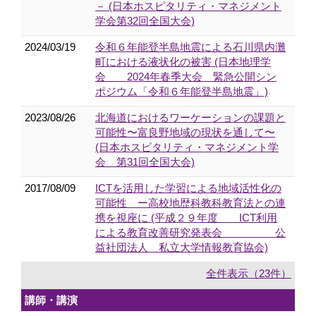
－ (日本ホスピタリティ・マネジメント
学会第32回全国大会)
2024/03/19
令和６年能登半島地震による石川県内灘
町における液状化の被害 (日本地理学
会 2024年春季大会 緊急公開シン
ポジウム「令和６年能登半島地震」)
2023/08/26
北海道におけるワーケーションの課題と
可能性〜富良野地域の現状を通して〜
(日本ホスピタリティ・マネジメント学
会 第31回全国大会)
2017/08/09
ICTを活用した学習による地域活性化の
可能性 ー高校地歴科教科教育法との連
携を視座に (平成２９年度 ICT利用
による教育改善研究発表会 公
益社団法人 私立大学情報教育協会)
全件表示（23件）
講師・講演