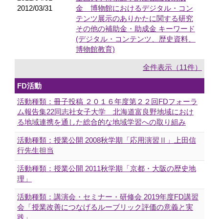
2012/03/31
金 博物館におけるデジタル・コン
テンツ展示のありかたに関する研究
その他の補助金・助成金 キーワード
(デジタル・コンテンツ、歴史資料、
博物館教育)
全件表示（11件）
FD活動
活動種類：冊子投稿 ２０１６年度第２２回FDフォーラ
ム報告集22同志社女子大学 北海道富良野地域におけ
る地域連携を通した総合的な地域学習への取り組み
活動種類：授業公開 2008秋学期「応用演習Ⅱ」上田信
行先生担当
活動種類：授業公開 2011秋学期「京都・大阪の歴史地
理」
活動種類：講演会・セミナー・研修会 2019年度FD講習
会「授業改善につなげるルーブリック評価の意義と実
践」