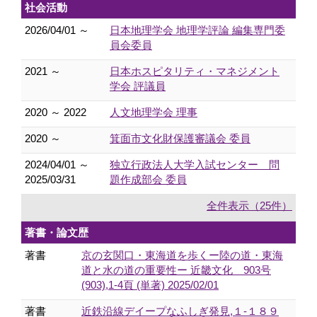
社会活動
2026/04/01 ～
日本地理学会 地理学評論 編集専門委
員会委員
2021 ～
日本ホスピタリティ・マネジメント
学会 評議員
2020 ～ 2022
人文地理学会 理事
2020 ～
箕面市文化財保護審議会 委員
2024/04/01 ～
独立行政法人大学入試センター 問
2025/03/31
題作成部会 委員
全件表示（25件）
著書・論文歴
著書
京の玄関口・東海道を歩くー陸の道・東海
道と水の道の重要性ー 近畿文化 903号
(903),1-4頁 (単著) 2025/02/01
著書
近鉄沿線デイープなふしぎ発見,１-１８９