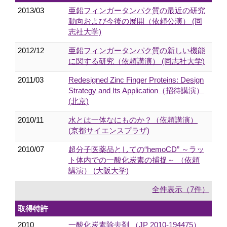
2013/03
亜鉛フィンガータンパク質の最近の研究
動向および今後の展開（依頼公演） (同
志社大学)
2012/12
亜鉛フィンガータンパク質の新しい機能
に関する研究（依頼講演） (同志社大学)
2011/03
Redesigned Zinc Finger Proteins: Design
Strategy and Its Application（招待講演）
(北京)
2010/11
水とは一体なにものか？（依頼講演）
(京都サイエンスプラザ)
2010/07
超分子医薬品としての“hemoCD” ～ラッ
ト体内での一酸化炭素の捕捉～ （依頼
講演） (大阪大学)
全件表示（7件）
取得特許
2010
一酸化炭素除去剤 （JP 2010-194475）