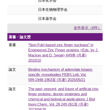
日本化学会
日本生物物理学会
日本薬学会
全件表示（6件）
著書・論文歴
著書
“Non-FokI-based zinc finger nuclease” in
Engineered Zinc Finger proteins <Eds. by J.
Mackay and D. Segal> 649巻 (共著)
2010/10
論文
Binding mechanism of adenylate kinase-
specific monobodies FEBS Lett. Vol.
599,1948-1963頁 (共著) 2025/05/21
論文
The past, present, and future of artificial zinc
finger proteins: design strategies and
chemical and biological applications J Biol
Inorg Chem. Vol. 28,249-261頁 (共著)
2023/04/28