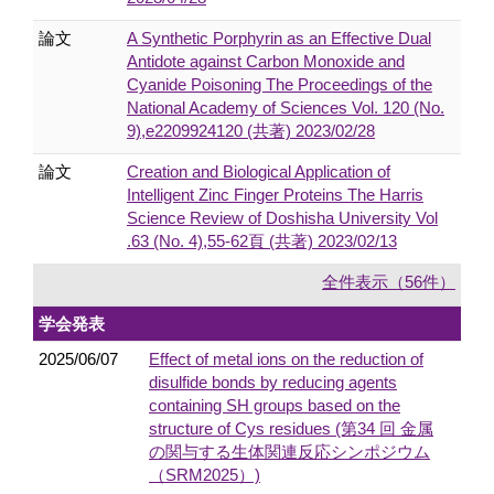
論文
A Synthetic Porphyrin as an Effective Dual
Antidote against Carbon Monoxide and
Cyanide Poisoning The Proceedings of the
National Academy of Sciences Vol. 120 (No.
9),e2209924120 (共著) 2023/02/28
論文
Creation and Biological Application of
Intelligent Zinc Finger Proteins The Harris
Science Review of Doshisha University Vol
.63 (No. 4),55-62頁 (共著) 2023/02/13
全件表示（56件）
学会発表
2025/06/07
Effect of metal ions on the reduction of
disulfide bonds by reducing agents
containing SH groups based on the
structure of Cys residues (第34 回 金属
の関与する生体関連反応シンポジウム
（SRM2025）)