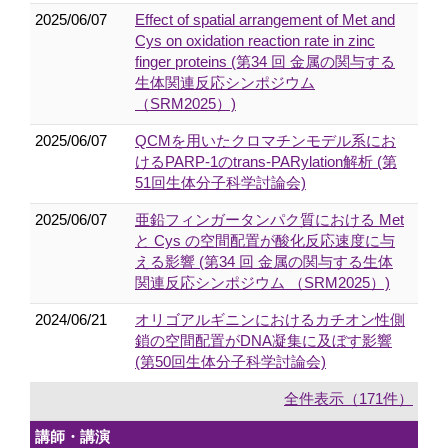
2025/06/07
Effect of spatial arrangement of Met and
Cys on oxidation reaction rate in zinc
finger proteins (第34 回 金属の関与する
生体関連反応シンポジウム
（SRM2025）)
2025/06/07
QCMを用いたクロマチンモデル系にお
けるPARP-1のtrans-PARylation解析 (第
51回生体分子科学討論会)
2025/06/07
亜鉛フィンガータンパク質における Met
と Cys の空間配置が酸化反応速度に与
える影響 (第34 回 金属の関与する生体
関連反応シンポジウム （SRM2025）)
2024/06/21
オリゴアルギニンにおけるカチオン性側
鎖の空間配置がDNA凝集に及ぼす影響
(第50回生体分子科学討論会)
全件表示（171件）
講師・講演