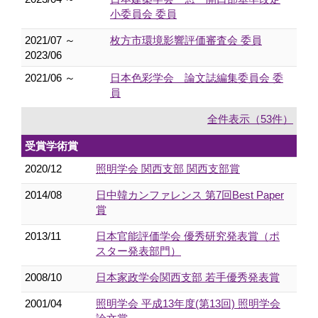
小委員会 委員
2021/07 ～
枚方市環境影響評価審査会 委員
2023/06
2021/06 ～
日本色彩学会 論文誌編集委員会 委
員
全件表示（53件）
受賞学術賞
2020/12
照明学会 関西支部 関西支部賞
2014/08
日中韓カンファレンス 第7回Best Paper
賞
2013/11
日本官能評価学会 優秀研究発表賞（ポ
スター発表部門）
2008/10
日本家政学会関西支部 若手優秀発表賞
2001/04
照明学会 平成13年度(第13回) 照明学会