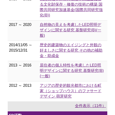
る文化財保存・修復の技術の構築 国
際共同研究加速基金(国際共同研究強
化(B))
2017 ～ 2020
自然物の見えを考慮したLED照明デ
ザインに関する研究 基盤研究(B)(一
般)
2014/11/05 ～
歴史的建築物のエイジングと外観の
2015/12/31
好ましさに関する研究 その他の補助
金・助成金
2013 ～ 2016
居住者の個人特性を考慮したLED照
明デザインに関する研究 基盤研究(B)
(一般)
2012 ～ 2013
アジアの歴史的観光都市における町
家（ショップハウス）のファサード
デザイン 萌芽研究
全件表示（11件）