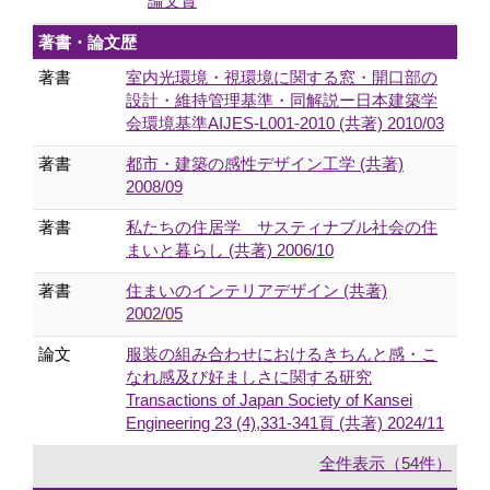
論文賞
著書・論文歴
著書
室内光環境・視環境に関する窓・開口部の
設計・維持管理基準・同解説ー日本建築学
会環境基準AIJES-L001-2010 (共著) 2010/03
著書
都市・建築の感性デザイン工学 (共著)
2008/09
著書
私たちの住居学 サスティナブル社会の住
まいと暮らし (共著) 2006/10
著書
住まいのインテリアデザイン (共著)
2002/05
論文
服装の組み合わせにおけるきちんと感・こ
なれ感及び好ましさに関する研究
Transactions of Japan Society of Kansei
Engineering 23 (4),331-341頁 (共著) 2024/11
全件表示（54件）