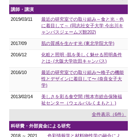
講師・講演
2019/03/11
最近の研究室での取り組み～食と光・色
に着目して～ (同志社女子大学 今出川キ
ャンパスジェームズ館202)
2017/09
肌の質感を生かす光 (東北学院大学)
2016/12
化粧と照明 -肌を美しく魅せる照明条件
とは- (大阪大学吹田キャンパス)
2016/10
最近の研究室での取り組み〜格子の機能
性とデザインに着目して〜 (奈良女子大
学)
2013/02/14
美しさを彩る食空間 (熊本市総合保険福
祉センター（ウェルパルくまもと）)
全件表示（6件）
科研費・外部資金による研究
2018 ～ 2021
色彩情報学と材料物性学の融合によ