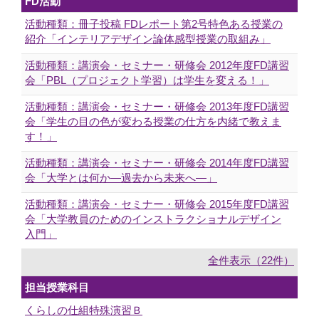
FD活動
活動種類：冊子投稿 FDレポート第2号特色ある授業の
紹介「インテリアデザイン論体感型授業の取組み」
活動種類：講演会・セミナー・研修会 2012年度FD講習
会「PBL（プロジェクト学習）は学生を変える！」
活動種類：講演会・セミナー・研修会 2013年度FD講習
会「学生の目の色が変わる授業の仕方を内緒で教えま
す！」
活動種類：講演会・セミナー・研修会 2014年度FD講習
会「大学とは何か―過去から未来へ―」
活動種類：講演会・セミナー・研修会 2015年度FD講習
会「大学教員のためのインストラクショナルデザイン
入門」
全件表示（22件）
担当授業科目
くらしの仕組特殊演習Ｂ