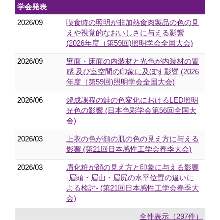
学会発表
2026/09
喫食時の照明が非加熱食肉製品の色の見
えや視覚的なおいしさに与える影響
(2026年度（第59回)照明学会全国大会)
2026/09
壁面・床面の内装材と光色が内装材の質
感 及び室空間の印象に及ぼす影響 (2026
年度（第59回)照明学会全国大会)
2026/06
焼成課程の鮭の色変化におけるLED照明
光色の影響 (日本色彩学会第56回全国大
会)
2026/03
上衣の色が顔の肌の色の見え方に与える
影響 (第21回日本感性工学会春季大会)
2026/03
眉化粧が顔の見え方と印象に与える影響
-眉頭・眉山・眉尻の水平位置の違いに
よる検討- (第21回日本感性工学会春季大
会)
全件表示（297件）