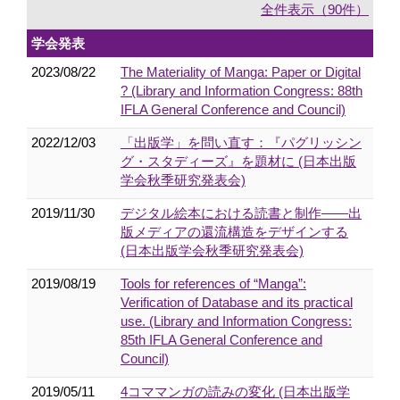
全件表示（90件）
学会発表
2023/08/22
The Materiality of Manga: Paper or Digital
? (Library and Information Congress: 88th
IFLA General Conference and Council)
2022/12/03
「出版学」を問い直す：『パグリッシン
グ・スタディーズ』を題材に (日本出版
学会秋季研究発表会)
2019/11/30
デジタル絵本における読書と制作――出
版メディアの還流構造をデザインする
(日本出版学会秋季研究発表会)
2019/08/19
Tools for references of “Manga”:
Verification of Database and its practical
use. (Library and Information Congress:
85th IFLA General Conference and
Council)
2019/05/11
4コママンガの読みの変化 (日本出版学