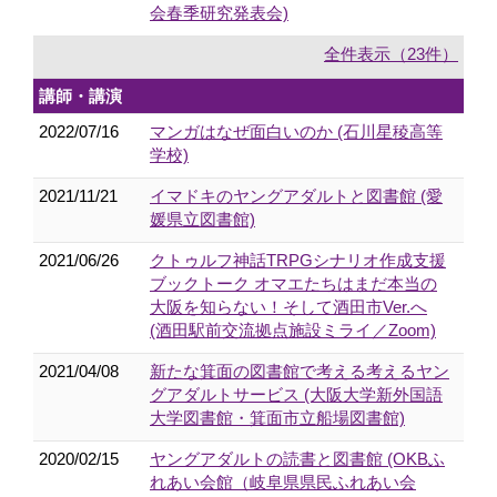
会春季研究発表会)
全件表示（23件）
講師・講演
2022/07/16
マンガはなぜ面白いのか (石川星稜高等
学校)
2021/11/21
イマドキのヤングアダルトと図書館 (愛
媛県立図書館)
2021/06/26
クトゥルフ神話TRPGシナリオ作成支援
ブックトーク オマエたちはまだ本当の
大阪を知らない！そして酒田市Ver.へ
(酒田駅前交流拠点施設ミライ／Zoom)
2021/04/08
新たな箕面の図書館で考える考えるヤン
グアダルトサービス (大阪大学新外国語
大学図書館・箕面市立船場図書館)
2020/02/15
ヤングアダルトの読書と図書館 (OKBふ
れあい会館（岐阜県県民ふれあい会