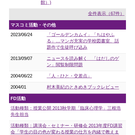
館）)
全件表示（67件）
マスコミ活動・その他
2023/06/24
「ゴールデンカムイ」「ちはやふ
る」…マンガ充実の学校図書室、話
題作で生徒呼び込み
2013/09/07
ニュースを読み解く 「はだしのゲ
ン」閲覧制限問題
2004/06/22
「人・ひと・交差点」
2004/01
村木美紀のときめきブックレビュー
FD活動
活動種類：授業公開 2013秋学期「臨床心理学」三根浩
先生担当
活動種類：講演会・セミナー・研修会 2013年度FD講習
会「学生の目の色が変わる授業の仕方を内緒で教えま