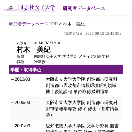
研究者データベース
研究者データベースTOP
> 村木 美紀
（最終更新日 : 2026-06-19 12:41:30）
ムラキ ミキ
MURAKI Miki
村木 美紀
所属
同志社女子大学 学芸学部 メディア創造学科
職種
准教授
学歴・取得学位
～2010/03
大阪市立大学大学院 創造都市研究科
創造都市専攻都市情報環境研究領域
博士後期課程 単位取得満期退学
～2005/03
大阪市立大学大学院 創造都市研究科
都市情報学専攻 修了 修士（都市情報
学）
～2001/03
愛知淑徳大学大学院 文学研究科 図書
館情報学専攻 修了 修士（図書情報