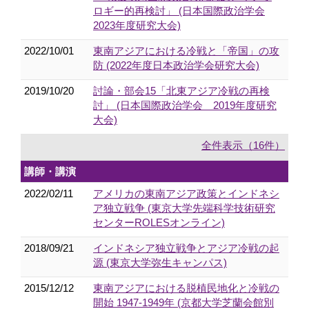
ロギー的再検討」 (日本国際政治学会
2023年度研究大会)
2022/10/01
東南アジアにおける冷戦と「帝国」の攻
防 (2022年度日本政治学会研究大会)
2019/10/20
討論・部会15「北東アジア冷戦の再検
討」 (日本国際政治学会 2019年度研究
大会)
全件表示（16件）
講師・講演
2022/02/11
アメリカの東南アジア政策とインドネシ
ア独立戦争 (東京大学先端科学技術研究
センターROLESオンライン)
2018/09/21
インドネシア独立戦争とアジア冷戦の起
源 (東京大学弥生キャンパス)
2015/12/12
東南アジアにおける脱植民地化と冷戦の
開始 1947-1949年 (京都大学芝蘭会館別