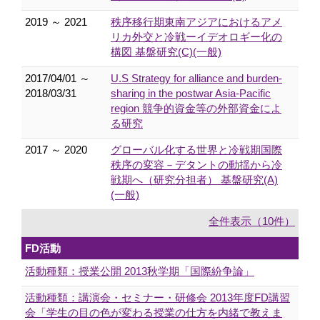
2019 ～ 2021
秩序移行期東南アジアにおけるアメ
リカ外交と冷戦ーイデオロギー化の
構図 基盤研究(C)(一般)
2017/04/01 ～
U.S Strategy for alliance and burden-
2018/03/31
sharing in the postwar Asia-Pacific
region 競争的資金等の外部資金によ
る研究
2017 ～ 2020
グローバル化する世界と冷戦期国際
秩序の変容－デタントの動揺から冷
戦期へ（研究分担者） 基盤研究(A)
(一般)
全件表示（10件）
FD活動
活動種類：授業公開 2013秋学期「国際紛争論」
活動種類：講演会・セミナー・研修会 2013年度FD講習
会「学生の目の色が変わる授業の仕方を内緒で教えま