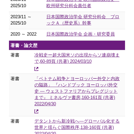
2025/10
欧州研究分科会責任者
2023/11 ～
日本国際政治学会 研究分科会 ブロ
2025/10
ックＡ（歴史系）幹事
2020 ～ 2022
日本国際政治学会 企画・研究委員
著書・論文歴
著書
冷戦史ー超大国米ソの出現からソ連崩壊ま
で,60-89頁 (共著) 2024/03/10
著書
「ベトナム戦争とヨーロッパー外交と内政
の隘路」 『ハンドブック ヨーロッパ外交
史 ― ウェストファリアからブレグジット
まで』 ミネルヴァ書房,160-161頁 (共著)
2022/04/30
著書
デタントから新冷戦へ―グローバル化する
世界と揺らぐ国際秩序,138-160頁 (共著)
2022/04/20