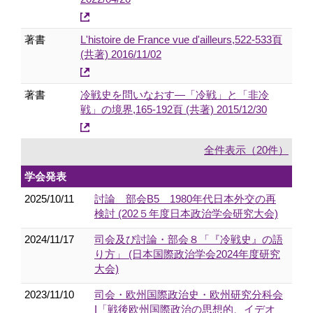
著書
L'histoire de France vue d'ailleurs,522-533頁
(共著) 2016/11/02
著書
冷戦史を問いなおす―「冷戦」と「非冷
戦」の境界,165-192頁 (共著) 2015/12/30
全件表示（20件）
学会発表
2025/10/11
討論 部会B5 1980年代日本外交の再
検討 (202５年度日本政治学会研究大会)
2024/11/17
司会及び討論・部会８「『冷戦史』の語
り方」 (日本国際政治学会2024年度研究
大会)
2023/11/10
司会・欧州国際政治史・欧州研究分科会
I「戦後欧州国際政治の思想的、イデオ