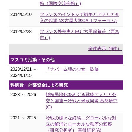
館（国際交流会館）)
2014/05/10
フランスのインドシナ戦争とアメリカ介
入の起源 (名古屋大学CALLフォーラム)
2012/02/28
フランス外交史とEU (六甲保養荘（西宮
市）)
全件表示（6件）
マスコミ活動・その他
2023/12/21 ～
「ナパーム弾の少女」監修
2024/01/15
科研費・外部資金による研究
2023 ～ 2026
脱植民地化をめぐる戦後アメリカ外
交と国連ー冷戦と米欧同盟 基盤研究
(C)
2021 ～ 2025
冷戦の様々な終焉―グローバルな対
立の解消とローカルな秩序の変容
（研究分担者） 基盤研究(A)