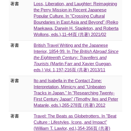
著書
Loss, Liberation, and Laughter: Reimagining
the Perry Mission in Recent Japanese
Popular Culture. In "Crossing Cultural
Boundaries in East Asia and Beyond" (Reiko
Maekawa, Darwin H. Stapleton, and Roberta
Wollons, eds.),11-44頁 (共著) 2021/02
著書
British Travel Writing and the Japanese
Interior, 1854-99. In
The British Abroad Since
the Eighteenth Century: Travellers and
Tourists
(Martin Farr and Xavier Guegan,
eds.) Vol. 1,197-216頁 (共著) 2013/11
著書
Ito and Isabella in the Contact Zone:
Interpretation, Mimicry and "Unbeaten
Tracks in Japan." In "Researching Twenty-
First Century Japan" (Timothy Iles and Peter
Matanle, eds.),265-278頁 (共著) 2012
著書
Travel: The Beats as Globetrotters. In "Beat
Culture : Lifestyles, Icons, and Impact"
(William T. Lawlor, ed.),354-356頁 (共著)