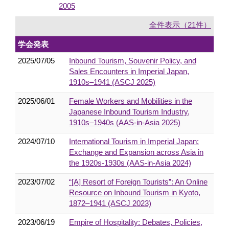
2005
全件表示（21件）
学会発表
2025/07/05
Inbound Tourism, Souvenir Policy, and
Sales Encounters in Imperial Japan,
1910s–1941 (ASCJ 2025)
2025/06/01
Female Workers and Mobilities in the
Japanese Inbound Tourism Industry,
1910s–1940s (AAS-in-Asia 2025)
2024/07/10
International Tourism in Imperial Japan:
Exchange and Expansion across Asia in
the 1920s-1930s (AAS-in-Asia 2024)
2023/07/02
“[A] Resort of Foreign Tourists”: An Online
Resource on Inbound Tourism in Kyoto,
1872–1941 (ASCJ 2023)
2023/06/19
Empire of Hospitality: Debates, Policies,