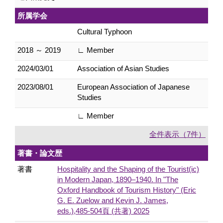
所属学会
Cultural Typhoon
2018 ～ 2019
∟ Member
2024/03/01
Association of Asian Studies
2023/08/01
European Association of Japanese
Studies
∟ Member
全件表示（7件）
著書・論文歴
著書
Hospitality and the Shaping of the Tourist(ic)
in Modern Japan, 1890–1940. In "The
Oxford Handbook of Tourism History" (Eric
G. E. Zuelow and Kevin J. James,
eds.),485-504頁 (共著) 2025