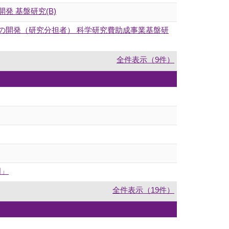
 基盤研究(B)
の開発（研究分担者） 科学研究費助成事業基盤研
全件表示（9件）
門」
全件表示（19件）