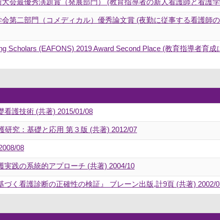
学術大会最優秀演題賞（発展部門） (教育指導者の新人看護師と看護
学学会第二部門（コメディカル）優秀論文賞 (夜勤に従事する看護
of Nursing Scholars (EAFONS) 2019 Award Second P
術 (共著) 2015/01/08
：基礎と応用 第３版 (共著) 2012/07
08/08
の系統的アプローチ (共著) 2004/10
看護診断の正確性の検証』 ブレーン出版,計9頁 (共著) 2002/0