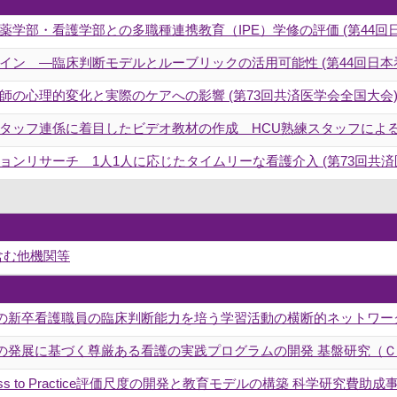
学部・看護学部との多職種連携教育（IPE）学修の評価 (第44回
イン ―臨床判断モデルとルーブリックの活用可能性 (第44回日本
の心理的変化と実際のケアへの影響 (第73回共済医学会全国大会
タッフ連係に着目したビデオ教材の作成 HCU熟練スタッフによる検
ンリサーチ 1人1人に応じたタイムリーな看護介入 (第73回共済
含む他機関等
の新卒看護職員の臨床判断能力を培う学習活動の横断的ネットワーク
の発展に基づく尊厳ある看護の実践プログラムの開発 基盤研究（
ess to Practice評価尺度の開発と教育モデルの構築 科学研究費助成