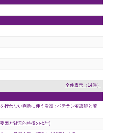
全件表示（14件）
を行わない判断に伴う看護 : ベテラン看護師と若
連要因と背景的特徴の検討)