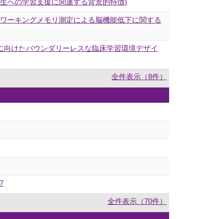
学生への学習支援に関連する背景的特徴)
師のワーキングメモリ測定による脳機能低下に関する
lace (教育指導者育成に向けたバウンダリーレスな臨床学習環境デザイ
全件表示（8件）
7
全件表示（70件）