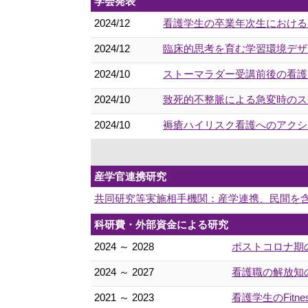
学会発表
2024/12
看護学生の卒業年次生における薬
2024/12
臨床的思考を育む学習環境デザ
2024/10
ストーマラダー受講前後の看護師
2024/10
致死的不整脈による急変時のス
2024/10
褥瘡ハイリスク看護へのアクショ
産学官連携研究
共同研究等実施相手機関：産学連携、民間を
科研費・外部資金による研究
2024 ～ 2028
ポストコロナ期
2024 ～ 2027
看護職の解放知
2021 ～ 2023
看護学生のFitn