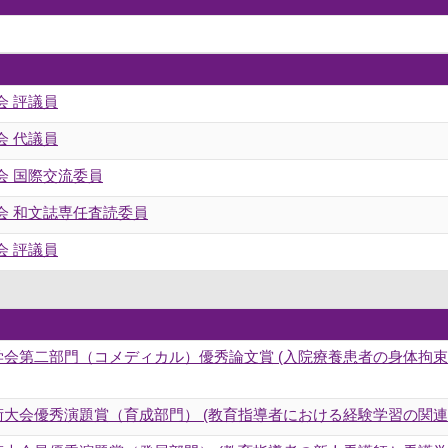
会 評議員
会 代議員
会 国際交流委員
会 和文誌専任査読委員
会 評議員
学会第二部門（コメディカル）優秀論文賞 (入院療養患者の身体拘束
術大会優秀演題賞（育成部門） (教育指導者における経験学習の関