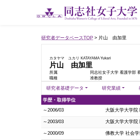
研究者データベースTOP
> 片山 由加里
カタヤマ ユカリ
KATAYAMA Yukari
片山 由加里
所属
同志社女子大学 看護学部 
職種
准教授
研究者基礎データ
研究業績
学歴・取得学位
～2006/03
大阪大学大学院 
～2003/03
大阪大学大学院 
～2000/09
佛教大学 社会学