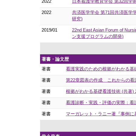
2022
日本看護学教育学会 第32回
2022
共済医学学会 第71回共済医
研究)
2019/01
22nd East Asian Forum 
ン支援プログラムの開発)
著書・論文歴
著書
看護実践のための根拠がわかる基礎看護技
著書
第22章図表の作成 これからの看護研究
著書
根拠がわかる基礎看護技術 (共著) 20
著書
看護診断・実践・評価の実際：看護実践
著書
マーガレット・ラニー著『事例に基づく