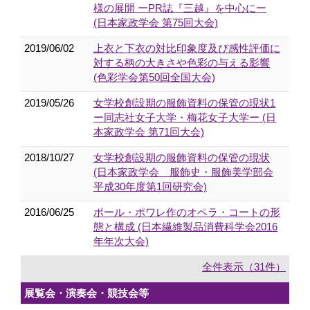
様の展開 ーPR誌『三越』を中心にー
(日本家政学会 第75回大会)
2019/06/02
上衣と下衣の対比印象度及び感性評価に
対する柄の大きさや色彩の与える影響
(色彩学会第50回全国大会)
2019/05/26
女学校創設期の服飾資料の保管の現状1
ー同志社女子大学・梅花女子大学ー (日
本家政学会 第71回大会)
2018/10/27
女学校創設期の服飾資料の保管の現状
(日本家政学会 服飾史・服飾美学部会
平成30年度第1回研究会)
2016/06/25
ポール・ポワレ作のオペラ・コートの形
態と構成 (日本繊維製品消費科学会2016
年年次大会)
全件表示（31件）
展覧会・演奏会・競技会等