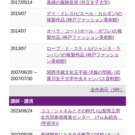
2017/05/14
真綿の服飾造形 (共立女子大学)
2015/07
デイ・ドレス(ピエール・カルダン)の
複製作品 (神戸ファッション美術館)
2014/07
オペラ・コート(ポール・ポワレ)の複
製作品 (神戸ファッション美術館)
2013/07
ローブ・ド・スティル(ジャンヌ・ラ
ンバン)の複製作品 (神戸ファッショ
ン美術館)
2007/06/20 ～
関西洋裁文化玉手箱-洋服の型紙- (武
2007/07/30
庫川女子大学中央キャンパス資料館)
全件表示（9件）
講師・講演
2023/06/24
ココ・シャネルとその時代 (山梨県立男
女共同参画推進センター ぴゅあ総合
(甲府市))
2022/05/29
裁縫雛形にみる女子教育の諸相 (オンラ