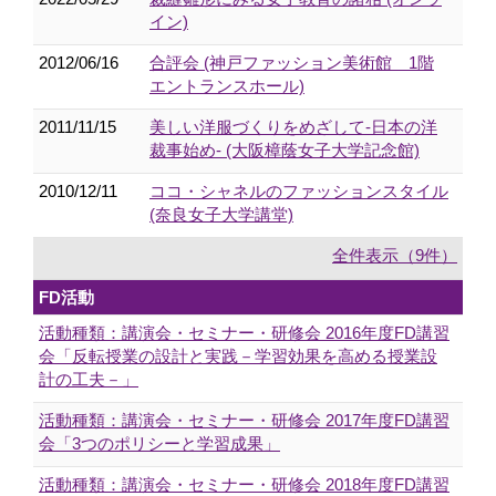
イン)
2012/06/16
合評会 (神戸ファッション美術館 1階
エントランスホール)
2011/11/15
美しい洋服づくりをめざして-日本の洋
裁事始め- (大阪樟蔭女子大学記念館)
2010/12/11
ココ・シャネルのファッションスタイル
(奈良女子大学講堂)
全件表示（9件）
FD活動
活動種類：講演会・セミナー・研修会 2016年度FD講習
会「反転授業の設計と実践－学習効果を高める授業設
計の工夫－」
活動種類：講演会・セミナー・研修会 2017年度FD講習
会「3つのポリシーと学習成果」
活動種類：講演会・セミナー・研修会 2018年度FD講習