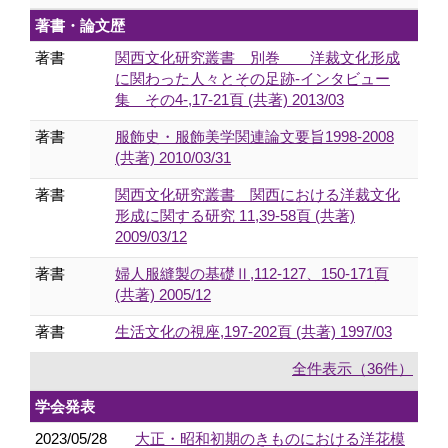
著書・論文歴
著書
関西文化研究叢書 別巻 洋裁文化形成
に関わった人々とその足跡-インタビュー
集 その4-,17-21頁 (共著) 2013/03
著書
服飾史・服飾美学関連論文要旨1998-2008
(共著) 2010/03/31
著書
関西文化研究叢書 関西における洋裁文化
形成に関する研究 11,39-58頁 (共著)
2009/03/12
著書
婦人服縫製の基礎Ⅱ,112-127、150-171頁
(共著) 2005/12
著書
生活文化の視座,197-202頁 (共著) 1997/03
全件表示（36件）
学会発表
2023/05/28
大正・昭和初期のきものにおける洋花模