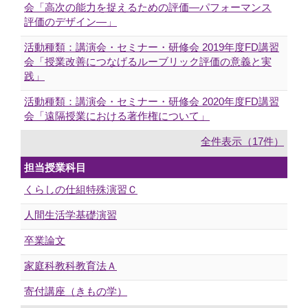
会「高次の能力を捉えるための評価―パフォーマンス
評価のデザイン―」
活動種類：講演会・セミナー・研修会 2019年度FD講習
会「授業改善につなげるルーブリック評価の意義と実
践」
活動種類：講演会・セミナー・研修会 2020年度FD講習
会「遠隔授業における著作権について」
全件表示（17件）
担当授業科目
くらしの仕組特殊演習Ｃ
人間生活学基礎演習
卒業論文
家庭科教科教育法Ａ
寄付講座（きもの学）