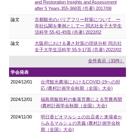
and Restoration Insights and Assessment
after 5 Years,355-368頁 (共著) 2017/08
論文
京都観光のバリアフリー対策について ー
寺社仏閣を事例としてー 同志社女子大学生
活科学 55,41-49頁 (共著) 2022/02
論文
大阪府における暑さ対策の現状分析 同志社
女子大学生活科学 55,9-17頁 (共著) 2022/02
全件表示（33件）
学会発表
2024/12/01
台湾観光農場におけるCOVID-19への対
応 (農村計画学会秋期（全国）大会)
2024/12/01
福島県飯舘村の集落営農による営農再開
(農村計画学会秋期（全国）大会)
2024/11/30
明日香ビオマルシェの出店者と来場者か
らみるマルシェの意義 (農村計画学会秋
期（全国）大会)