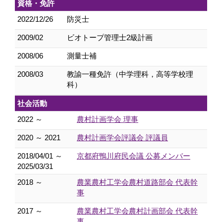
資格・免許
2022/12/26
防災士
2009/02
ビオトープ管理士2級計画
2008/06
測量士補
2008/03
教諭一種免許（中学理科，高等学校理
科）
社会活動
2022 ～
農村計画学会 理事
2020 ～ 2021
農村計画学会評議会 評議員
2018/04/01 ～
京都府鴨川府民会議 公募メンバー
2025/03/31
2018 ～
農業農村工学会農村道路部会 代表幹
事
2017 ～
農業農村工学会農村計画部会 代表幹
事