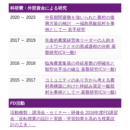
科研費・外部資金による研究
2020 ～ 2023
中長期間避難を強いられた農村の復
興方策の検討 ー福島県飯舘村を事
例としてー 若手研究
2017 ～ 2019
先進的農業経営体リーダーの人的ネ
ットワークとその形成過程の分析 基
盤研究(C)(一般)
2016 ～ 2018
臨海農業集落の存続基盤の明確化と
類型化手法の確立 基盤研究(C)(一般)
2015 ～ 2017
コミュニティのあり方から考える農
村再構築に向けた枠組み策定ー飯舘
村を事例としてー 基盤研究(C)(一般)
FD活動
活動種類：講演会・セミナー・研修会 2016年度FD講習
会「反転授業の設計と実践－学習効果を高める授業設
計の工夫－」