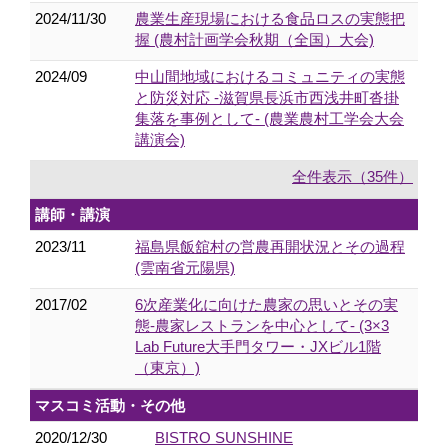
2024/11/30
農業生産現場における食品ロスの実態把
握 (農村計画学会秋期（全国）大会)
2024/09
中山間地域におけるコミュニティの実態
と防災対応 -滋賀県長浜市西浅井町沓掛
集落を事例として- (農業農村工学会大会
講演会)
全件表示（35件）
講師・講演
2023/11
福島県飯舘村の営農再開状況とその過程
(雲南省元陽県)
2017/02
6次産業化に向けた農家の思いとその実
態-農家レストランを中心として- (3×3
Lab Future大手門タワー・JXビル1階
（東京）)
マスコミ活動・その他
2020/12/30
BISTRO SUNSHINE