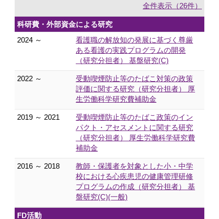
全件表示（26件）
科研費・外部資金による研究
2024 ～
看護職の解放知の発展に基づく尊厳
ある看護の実践プログラムの開発
（研究分担者） 基盤研究(C)
2022 ～
受動喫煙防止等のたばこ対策の政策
評価に関する研究（研究分担者） 厚
生労働科学研究費補助金
2019 ～ 2021
受動喫煙防止等のたばこ政策のイン
パクト・アセスメントに関する研究
（研究分担者） 厚生労働科学研究費
補助金
2016 ～ 2018
教師・保護者を対象とした小・中学
校における心疾患児の健康管理研修
プログラムの作成（研究分担者） 基
盤研究(C)(一般)
FD活動