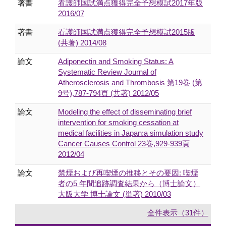
著書
看護師国試満点獲得完全予想模試2017年版
2016/07
著書
看護師国試満点獲得完全予想模試2015版
(共著) 2014/08
論文
Adiponectin and Smoking Status: A
Systematic Review Journal of
Atherosclerosis and Thrombosis 第19巻 (第
9号),787-794頁 (共著) 2012/05
論文
Modeling the effect of disseminating brief
intervention for smoking cessation at
medical facilities in Japan:a simulation study
Cancer Causes Control 23巻,929-939頁
2012/04
論文
禁煙および再喫煙の推移とその要因: 喫煙
者の5 年間追跡調査結果から（博士論文）
大阪大学 博士論文 (単著) 2010/03
全件表示（31件）