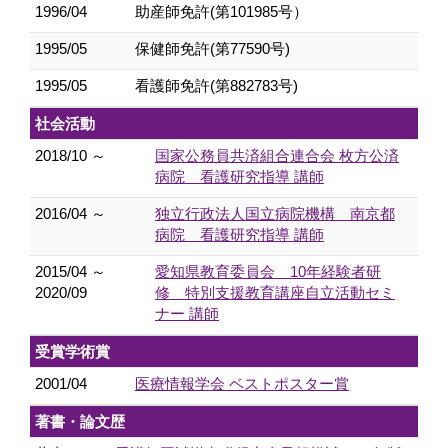
1996/04
助産師免許(第101985号）
1995/05
保健師免許(第77590号)
1995/05
看護師免許(第882783号)
社会活動
2018/10 ～
国家公務員共済組合連合会 枚方公済
病院 看護研究指導 講師
2016/04 ～
独立行政法人国立病院機構 南京都
病院 看護研究指導 講師
2015/04 ～
愛知県教育委員会 10年経験者研
2020/09
修 特別支援教育講座自立活動セミ
ナー 講師
受賞学術賞
2001/04
医療情報学会 ベストポスター賞
著書・論文歴