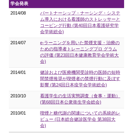
学会発表
2014/08
パートナーシップ・ナーシング・システ
ム導入における看護師のストレッサーと
コーピング行動 (第40回日本看護研究学
会学術総会)
2014/07
e-ラーニングを用いた禁煙支援・治療の
ための指導者トレーニングプロ グラム
の評価 (第23回日本健康教育学会学術大
会)
2014/01
健診および医療機関受診時の医師の短時
間禁煙推奨が喫煙者の禁煙行動に及ぼす
影響 (第24回日本疫学会学術総会)
2010/10
看護学生の生活実態調査（食事・運動）
(第68回日本公衆衛生学会総会)
2010/01
喫煙と糖代謝の関連についての系統的レ
ビュー (日本総合健診医学会 第38回大
会)