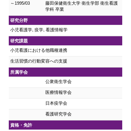
～1995/03
藤田保健衛生大学 衛生学部 衛生看護
学科 卒業
研究分野
小児看護学, 疫学, 看護情報学
研究課題
小児看護における他職種連携
生活習慣の行動変容への支援
所属学会
公衆衛生学会
医療情報学会
日本疫学会
看護研究学会
資格・免許