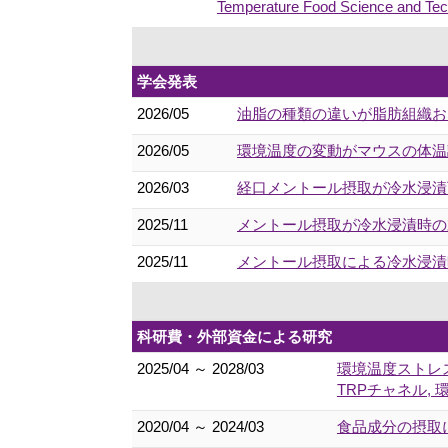
Temperature Food Science and Te
学会発表
2026/05
油脂の種類の違いが脂肪組織お
2026/05
環境温度の変動がマウスの体温調
2026/03
経口メントール摂取が冷水浸漬下
2025/11
メントール摂取が冷水浸漬時の末
2025/11
メントール摂取による冷水浸漬時
科研費・外部資金による研究
2025/04 ～ 2028/03
環境温度ストレス
TRPチャネル, 
2020/04 ～ 2024/03
食品成分の摂取