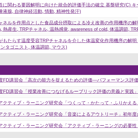
に関わる要因解明に向けた統合的評価手法の確立 基盤研究(C) キーワー
 唾液腺, 自律神経活動, 情動, 精神性発汗)
ャネルを作用点とした食品成分摂取による冷え改善の作用機序の解明 基盤研究(
tion, 熱産生, TRPチャネル, 温熱感覚, awareness of cold, 体温調節, T
もたらす温度受容TRPチャネルを介した体温変化作用機序の解明 若手研
アンタゴニスト, 体温調節, マウス)
8年度FD講習会「高次の能力を捉えるための評価―パフォーマンス評
年度FD講習会「授業改善につなげるルーブリック評価の意義と実践
回アクティブ・ラーニング研究会「つくって・かたって・ふりかえ
回アクティブ・ラーニング研究会「音楽によるアウトリーチ」初年度
回アクティブ・ラーニング研究会「アクティブ・ラーニングの必要