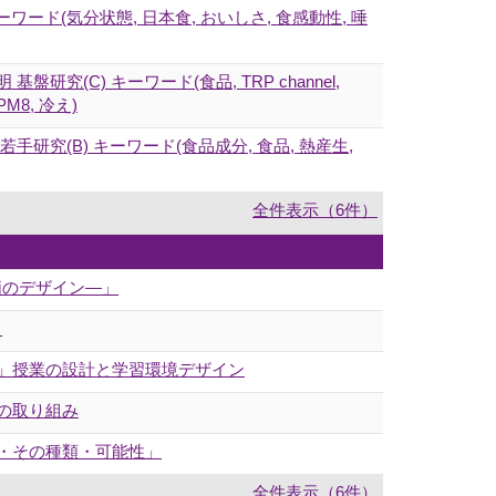
ド(気分状態, 日本食, おいしさ, 食感動性, 唾
C) キーワード(食品, TRP channel,
RPM8, 冷え)
究(B) キーワード(食品成分, 食品, 熱産生,
全件表示（6件）
価のデザイン―」
」
る」授業の設計と学習環境デザイン
の取り組み
性・その種類・可能性」
全件表示（6件）