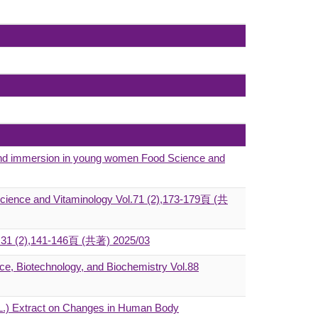
r hand immersion in young women Food Science and
 Science and Vitaminology Vol.71 (2),173-179頁 (共
ch 31 (2),141-146頁 (共著) 2025/03
ce, Biotechnology, and Biochemistry Vol.88
 L.) Extract on Changes in Human Body