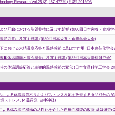
chnology Research Vol.25 (3),467-477頁 (共著) 2019/08
よび肝臓における脂質蓄積に及ぼす影響 (第80回日本栄養・食糧学
節応答に及ぼす影響 (第80回日本栄養・食糧学会大会)
における末梢温度応答と温熱感覚に及ぼす作用 (日本農芸化学会20
梢体温調節と温冷感覚に及ぼす影響 (第39回日本香辛料研究会)
の体温調節応答と主観的温熱感覚の変化 (日本食品科学工学会 20
による体温調節不良およびストレス反応を改善する食品成分の探索 基
環境ストレス, 体温調節, 自律神経)
による体温調節機構の活性化を介した自律性機能の改善 基盤研究(C