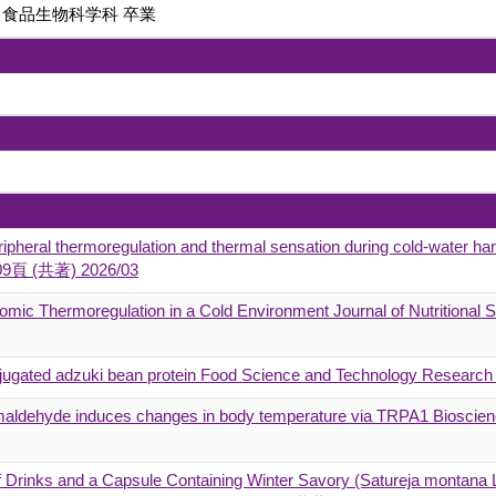
 食品生物科学科 卒業
peripheral thermoregulation and thermal sensation during cold-wate
209頁 (共著) 2026/03
nomic Thermoregulation in a Cold Environment Journal of Nutritional
conjugated adzuki bean protein Food Science and Technology Resear
namaldehyde induces changes in body temperature via TRPA1 Bioscien
of Drinks and a Capsule Containing Winter Savory (Satureja montana