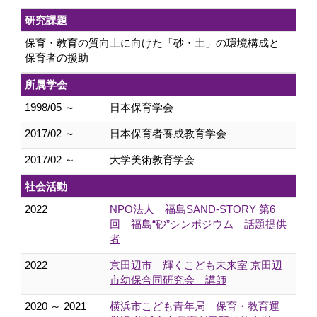
研究課題
保育・教育の質向上に向けた「砂・土」の環境構成と
保育者の援助
所属学会
1998/05 ～
日本保育学会
2017/02 ～
日本保育者養成教育学会
2017/02 ～
大学美術教育学会
社会活動
2022
NPO法人 福島SAND‐STORY 第6
回 福島“砂”シンポジウム 話題提供
者
2022
京田辺市 輝くこども未来室 京田辺
市幼保合同研究会 講師
2020 ～ 2021
横浜市こども青年局 保育・教育運