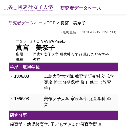
研究者データベース
研究者データベースTOP
> 真宮 美奈子
（最終更新日 : 2026-06-19 12:41:30）
マミヤ ミナコ
MAMIYA Minako
真宮 美奈子
所属
同志社女子大学 現代社会学部 現代こども学科
職種
教授
学歴・取得学位
～1998/03
広島大学大学院 教育学研究科 幼児学
専攻 博士前期課程 修了 修士（教育
学）
～1996/03
美作女子大学 家政学部 児童学科 卒
業
研究分野
保育学・幼児教育学, 子ども学および保育学関連