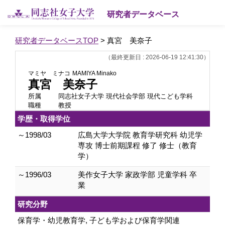
研究者データベース
研究者データベースTOP
> 真宮 美奈子
（最終更新日 : 2026-06-19 12:41:30）
マミヤ ミナコ
MAMIYA Minako
真宮 美奈子
所属
同志社女子大学 現代社会学部 現代こども学科
職種
教授
学歴・取得学位
～1998/03
広島大学大学院 教育学研究科 幼児学
専攻 博士前期課程 修了 修士（教育
学）
～1996/03
美作女子大学 家政学部 児童学科 卒
業
研究分野
保育学・幼児教育学, 子ども学および保育学関連