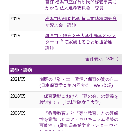
営課 横浜市立保育所民間移管事業に
かかる 法人選考委員会 委員
2019
横浜市幼稚園協会 横浜市幼稚園教育
研究大会 講師
2019
鎌倉市・鎌倉女子大学生涯学習セン
ター 子育て家族まるごと応援講座
講師
全件表示（30件）
講師・講演
2021/05
園庭の「砂・土」環境と保育の質の向上
(日本保育学会第74回大会 Web会場)
2018/05
「保育活動における『朝の会』の意義を
検討する」 (宮城学院女子大学)
2006/09
「『教養教育』と『専門教育』との連続
性を意識したコア・カリキュラム構築の
可能性」 (愛知県産業労働センター ウイ