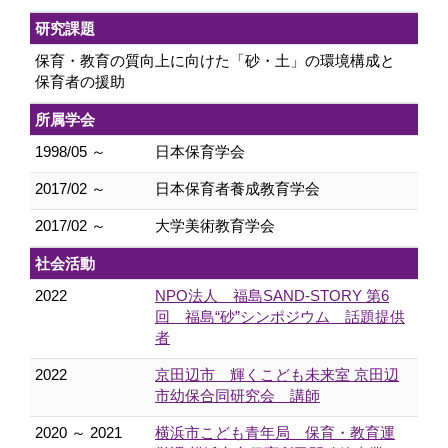
研究課題
保育・教育の質向上に向けた「砂・土」の環境構成と
保育者の援助
所属学会
1998/05 ～
日本保育学会
2017/02 ～
日本保育者養成教育学会
2017/02 ～
大学美術教育学会
社会活動
2022
NPO法人 福島SAND‐STORY 第6
回 福島“砂”シンポジウム 話題提供
者
2022
京田辺市 輝くこども未来室 京田辺
市幼保合同研究会 講師
2020 ～ 2021
横浜市こども青年局 保育・教育運