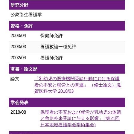
研究分野
公衆衛生看護学
資格・免許
2003/04
保健師免許
2003/03
養護教諭一種免許
2002/04
看護師免許
著書・論文歴
論文
「乳幼児の医療機関受診行動における保護
者の不安と就労との関連」 （修士論文）滋
賀医科大学 2018/03
学会発表
2018/08
保護者の不安および就労が乳幼児の体調
と救急外来受診に与える影響」 (第21回
日本地域看護学会学術集会)