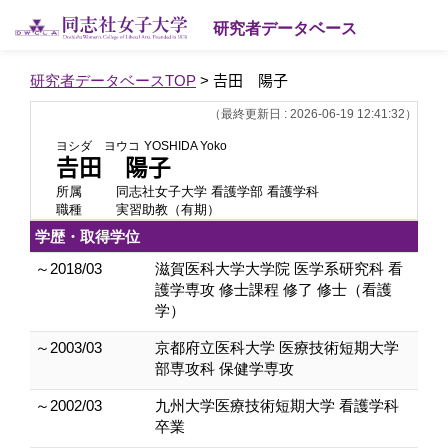
研究者データベース
研究者データベースTOP
> 𠮷田 陽子
（最終更新日 : 2026-06-19 12:41:32）
ヨシダ ヨウコ
YOSHIDA Yoko
𠮷田 陽子
所属
同志社女子大学 看護学部 看護学科
職種
実習助教（有期）
学歴・取得学位
～2018/03
滋賀医科大学大学院 医学系研究科 看
護学専攻 修士課程 修了 修士（看護
学）
～2003/03
京都府立医科大学 医療技術短期大学
部専攻科 保健学専攻
～2002/03
九州大学医療技術短期大学 看護学科
卒業