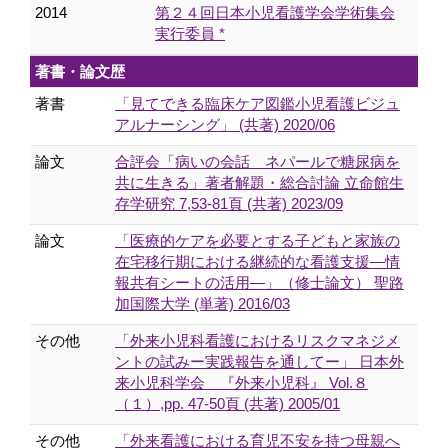
2014
第２４回日本小児看護学会学術集会
実行委員 *
著書・論文歴
著書
「見てできる臨床ケア図鑑小児看護ビジュ
アルナーシング」 (共著) 2020/06
論文
合評会「病いの会話 ネパールで糖尿病を
共に生きる」著者解題・総合討論 立命館生
存学研究 7,53-81頁 (共著) 2023/09
論文
「医療的ケアを必要とする子どもと家族の
在宅移行期における継続的な看護支援―情
報共有シートの活用―」（修士論文） 聖路
加国際大学 (単著) 2016/03
その他
「外来小児科看護におけるリスクマネジメ
ントの試みー実践報告を通してー」 日本外
来小児科学会 『外来小児科』 Vol.８
（１）,pp. 47-50頁 (共著) 2005/01
その他
「外来看護における育児不安を持つ母親へ