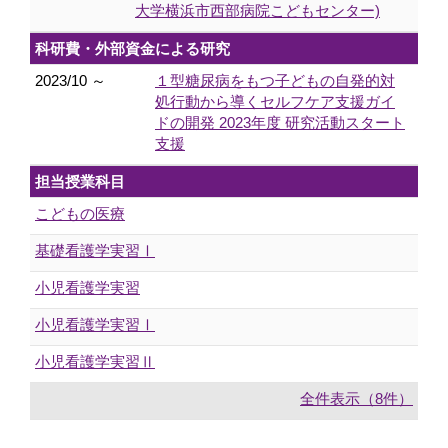
大学横浜市西部病院こどもセンター)
科研費・外部資金による研究
2023/10 ～
１型糖尿病をもつ子どもの自発的対
処行動から導くセルフケア支援ガイ
ドの開発 2023年度 研究活動スタート
支援
担当授業科目
こどもの医療
基礎看護学実習Ⅰ
小児看護学実習
小児看護学実習Ⅰ
小児看護学実習Ⅱ
全件表示（8件）