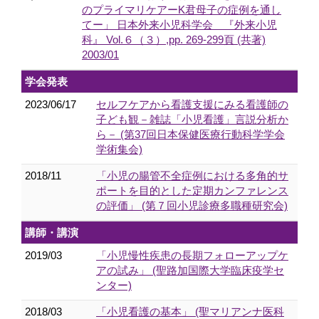
のプライマリケアーK君母子の症例を通し
てー」 日本外来小児科学会 『外来小児
科』 Vol.６（３）,pp. 269-299頁 (共著)
2003/01
学会発表
2023/06/17
セルフケアから看護支援にみる看護師の
子ども観－雑誌「小児看護」言説分析か
ら－ (第37回日本保健医療行動科学学会
学術集会)
2018/11
「小児の腸管不全症例における多角的サ
ポートを目的とした定期カンファレンス
の評価」 (第７回小児診療多職種研究会)
講師・講演
2019/03
「小児慢性疾患の長期フォローアップケ
アの試み」 (聖路加国際大学臨床疫学セ
ンター)
2018/03
「小児看護の基本」 (聖マリアンナ医科