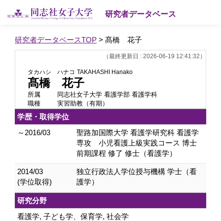
研究者データベース
研究者データベースTOP
> 髙橋 花子
（最終更新日 : 2026-06-19 12:41:32）
タカハシ ハナコ
TAKAHASHI Hanako
髙橋 花子
所属
同志社女子大学 看護学部 看護学科
職種
実習助教（有期）
学歴・取得学位
～2016/03
聖路加国際大学 看護学研究科 看護学
専攻 小児看護上級実践コース 博士
前期課程 修了 修士（看護学）
2014/03
独立行政法人学位授与機構 学士（看
(学位取得)
護学）
研究分野
看護学, 子ども学、保育学, 社会学