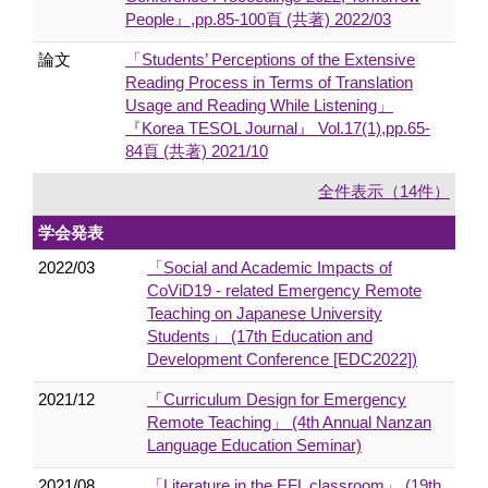
People』,pp.85-100頁 (共著) 2022/03
論文
「Students’ Perceptions of the Extensive
Reading Process in Terms of Translation
Usage and Reading While Listening」
『Korea TESOL Journal』 Vol.17(1),pp.65-
84頁 (共著) 2021/10
全件表示（14件）
学会発表
2022/03
「Social and Academic Impacts of
CoViD19 - related Emergency Remote
Teaching on Japanese University
Students」 (17th Education and
Development Conference [EDC2022])
2021/12
「Curriculum Design for Emergency
Remote Teaching」 (4th Annual Nanzan
Language Education Seminar)
2021/08
「Literature in the EFL classroom」 (19th