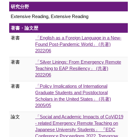
研究分野
Extensive Reading, Extensive Reading
著書・論文歴
著書
「English as a Foreign Language in a New-
Found Post-Pandemic World」 (共著)
2022/06
著書
「Silver Linings: From Emergency Remote
Teaching to EAP Resiliency」 (共著)
2022/06
著書
「Policy Implications of International
Graduate Students and Postdoctoral
Scholars in the United States」 (共著)
2005/05
論文
「Social and Academic Impacts of CoViD19
- related Emergency Remote Teaching on
Japanese University Students」 『EDC
Conference Proceedings 2022, Tomorrow