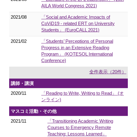
AILA World Congress 2021)
2021/08
「Social and Academic Impacts of
CoViD19 - related ERT on University
Students」 (EuroCALL 2021)
2021/02
「Students’ Perceptions of Personal
Progress in an Extensive Reading
Program」 (KOTESOL International
Conference)
全件表示（20件）
講師・講演
2020/11
「Reading to Write, Writing to Read」 (オ
ンライン)
マスコミ活動・その他
2021/11
「Transitioning Academic Writing
Courses to Emergency Remote
Teaching: Lessons Learned」