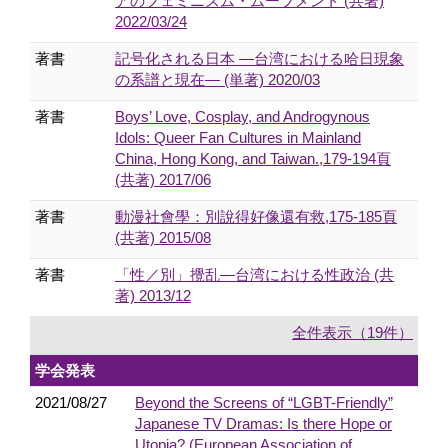
アのフェミニズム・ムーブメント (共著)
2022/03/24
著書
記号化される日本 ―台湾における哈日現象
の系譜と現在― (単著) 2020/03
著書
Boys’ Love, Cosplay, and Androgynous
Idols: Queer Fan Cultures in Mainland
China, Hong Kong, and Taiwan.,179-194頁
(共著) 2017/06
著書
動漫社會學：別說得好像還有救,175-185頁
(共著) 2015/08
著書
「性／別」攪乱―台湾における性政治 (共
著) 2013/12
全件表示（19件）
学会発表
2021/08/27
Beyond the Screens of “LGBT-Friendly”
Japanese TV Dramas: Is there Hope or
Utopia? (European Association of