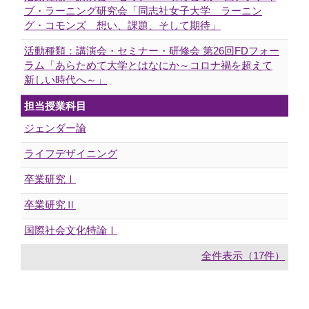
ブ・ラーニング研究会「同志社女子大学 ラーニン
グ・コモンズ 想い、課題、そして期待」
活動種類：講演会・セミナー・研修会 第26回FDフォー
ラム「あらためて大学とはなにか～コロナ禍を超えて
新しい時代へ～」
担当授業科目
ジェンダー論
ライフデザイニング
卒業研究Ⅰ
卒業研究Ⅱ
国際社会文化特論Ⅰ
全件表示（17件）