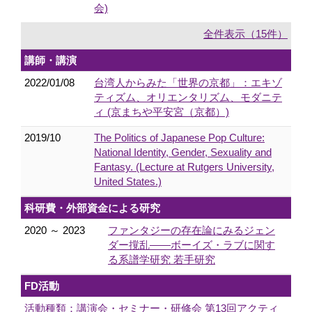
会)
全件表示（15件）
講師・講演
2022/01/08
台湾人からみた「世界の京都」：エキゾ
ティズム、オリエンタリズム、モダニテ
ィ (京まちや平安宮（京都）)
2019/10
The Politics of Japanese Pop Culture:
National Identity, Gender, Sexuality and
Fantasy. (Lecture at Rutgers University,
United States.)
科研費・外部資金による研究
2020 ～ 2023
ファンタジーの存在論にみるジェン
ダー撹乱――ボーイズ・ラブに関す
る系譜学研究 若手研究
FD活動
活動種類：講演会・セミナー・研修会 第13回アクティ