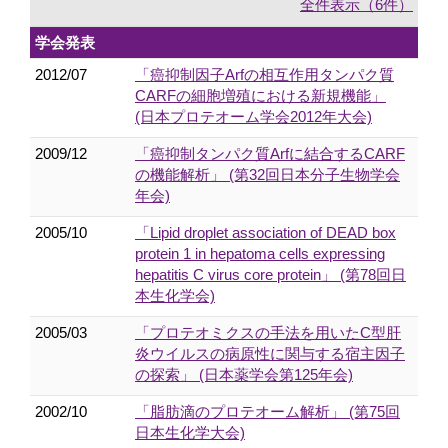
全件表示（6件）
学会発表
2012/07
「癌抑制因子Arfの相互作用タンパク質
CARFの細胞増殖における新規機能」
(日本プロテオーム学会2012年大会)
2009/12
「癌抑制タンパク質Arfに結合するCARF
の機能解析」 (第32回日本分子生物学会
年会)
2005/10
「Lipid droplet association of DEAD box
protein 1 in hepatoma cells expressing
hepatitis C virus core protein」 (第78回日
本生化学会)
2005/03
「プロテオミクスの手法を用いたC型肝
炎ウイルスの病原性に関与する宿主因子
の探索」 (日本薬学会第125年会)
2002/10
「脂肪滴のプロテオーム解析」 (第75回
日本生化学大会)