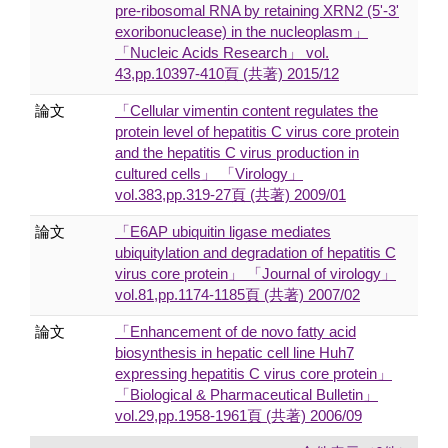
pre-ribosomal RNA by retaining XRN2 (5'-3'
exoribonuclease) in the nucleoplasm」
「Nucleic Acids Research」 vol.
43,pp.10397-410頁 (共著) 2015/12
論文
「Cellular vimentin content regulates the
protein level of hepatitis C virus core protein
and the hepatitis C virus production in
cultured cells」 「Virology」
vol.383,pp.319-27頁 (共著) 2009/01
論文
「E6AP ubiquitin ligase mediates
ubiquitylation and degradation of hepatitis C
virus core protein」 「Journal of virology」
vol.81,pp.1174-1185頁 (共著) 2007/02
論文
「Enhancement of de novo fatty acid
biosynthesis in hepatic cell line Huh7
expressing hepatitis C virus core protein」
「Biological & Pharmaceutical Bulletin」
vol.29,pp.1958-1961頁 (共著) 2006/09